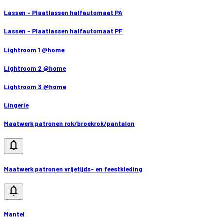
Lassen - Plaatlassen halfautomaat PA
Lassen - Plaatlassen halfautomaat PF
Lightroom 1 @home
Lightroom 2 @home
Lightroom 3 @home
Lingerie
Maatwerk patronen rok/broekrok/pantalon
notifications
Maatwerk patronen vrijetijds- en feestkleding
notifications
Mantel