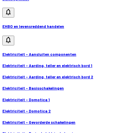
notifications
EHBO en levensreddend handelen
notifications
Elektriciteit - Aansluiten componenten
Elektriciteit - Aarding, teller en elektrisch bord 1
Elektriciteit - Aarding, teller en elektrisch bord 2
Elektriciteit - Basisschakelingen
Elektriciteit - Domotica 1
Elektriciteit - Domotica 2
Elektriciteit - Gevorderde schakelingen