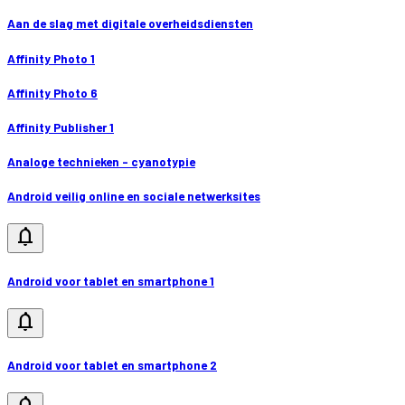
Aan de slag met digitale overheidsdiensten
Affinity Photo 1
Affinity Photo 6
Affinity Publisher 1
Analoge technieken - cyanotypie
Android veilig online en sociale netwerksites
notifications
Android voor tablet en smartphone 1
notifications
Android voor tablet en smartphone 2