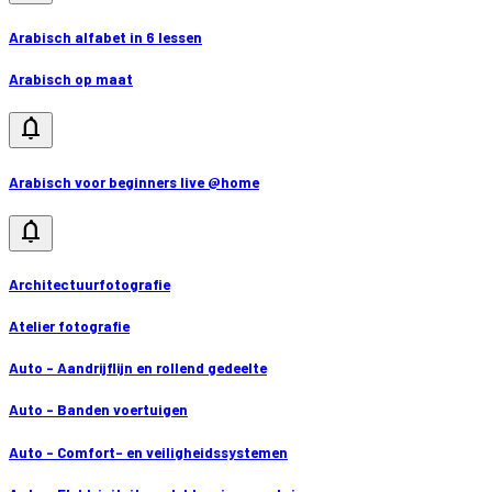
Arabisch alfabet in 6 lessen
Arabisch op maat
notifications
Arabisch voor beginners live @home
notifications
Architectuurfotografie
Atelier fotografie
Auto - Aandrijflijn en rollend gedeelte
Auto - Banden voertuigen
Auto - Comfort- en veiligheidssystemen