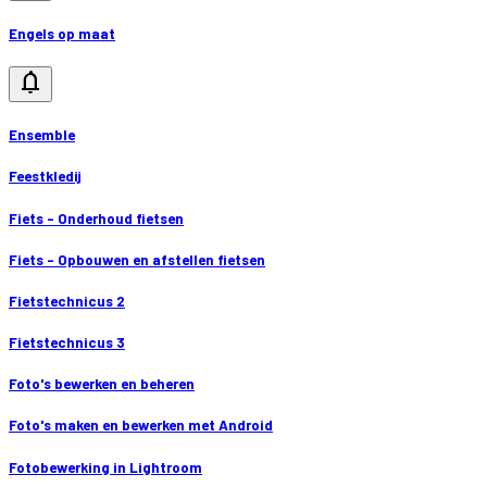
Engels op maat
notifications
Ensemble
Feestkledij
Fiets - Onderhoud fietsen
Fiets - Opbouwen en afstellen fietsen
Fietstechnicus 2
Fietstechnicus 3
Foto's bewerken en beheren
Foto's maken en bewerken met Android
Fotobewerking in Lightroom