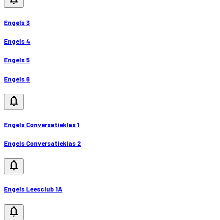
Engels 3
Engels 4
Engels 5
Engels 6
notifications
Engels Conversatieklas 1
Engels Conversatieklas 2
notifications
Engels Leesclub 1A
notifications