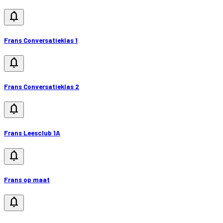
notifications
Frans Conversatieklas 1
notifications
Frans Conversatieklas 2
notifications
Frans Leesclub 1A
notifications
Frans op maat
notifications