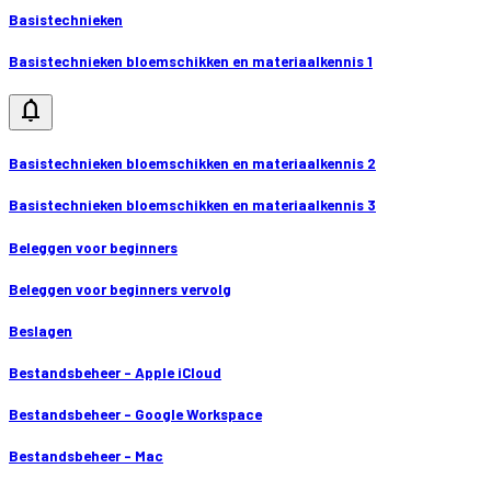
Basistechnieken
Basistechnieken bloemschikken en materiaalkennis 1
notifications
Basistechnieken bloemschikken en materiaalkennis 2
Basistechnieken bloemschikken en materiaalkennis 3
Beleggen voor beginners
Beleggen voor beginners vervolg
Beslagen
Bestandsbeheer - Apple iCloud
Bestandsbeheer - Google Workspace
Bestandsbeheer - Mac