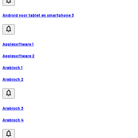
notifications
Android voor tablet en smartphone 3
notifications
Applesoftware 1
Applesoftware 2
Arabisch 1
Arabisch 2
notifications
Arabisch 3
Arabisch 4
notifications