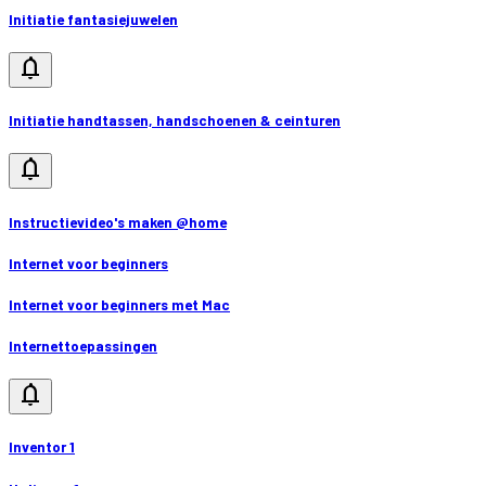
Initiatie fantasiejuwelen
notifications
Initiatie handtassen, handschoenen & ceinturen
notifications
Instructievideo's maken @home
Internet voor beginners
Internet voor beginners met Mac
Internettoepassingen
notifications
Inventor 1