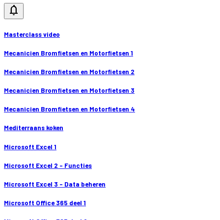
notifications
Masterclass video
Mecanicien Bromfietsen en Motorfietsen 1
Mecanicien Bromfietsen en Motorfietsen 2
Mecanicien Bromfietsen en Motorfietsen 3
Mecanicien Bromfietsen en Motorfietsen 4
Mediterraans koken
Microsoft Excel 1
Microsoft Excel 2 - Functies
Microsoft Excel 3 - Data beheren
Microsoft Office 365 deel 1