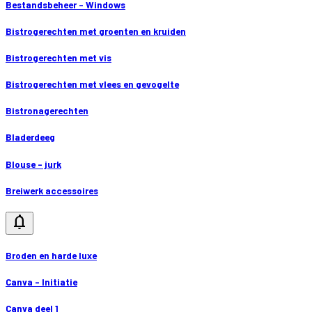
Bestandsbeheer - Windows
Bistrogerechten met groenten en kruiden
Bistrogerechten met vis
Bistrogerechten met vlees en gevogelte
Bistronagerechten
Bladerdeeg
Blouse - jurk
Breiwerk accessoires
notifications
Broden en harde luxe
Canva - Initiatie
Canva deel 1