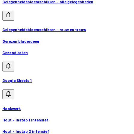
Gelegenheidsbloemschikken - alle gelegenheden
notifications
Gelegenheidsbloemschikken - rouw en trouw
Gerezen bladerdeeg
Gezond koken
notifications
Google Sheets 1
notifications
Haakwerk
Hout - Instap 1 intensief
Hout - Instap 2 intensief