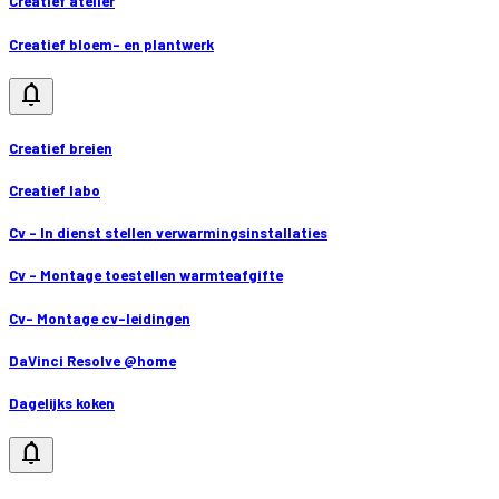
Creatief atelier
Creatief bloem- en plantwerk
notifications
Creatief breien
Creatief labo
Cv - In dienst stellen verwarmingsinstallaties
Cv - Montage toestellen warmteafgifte
Cv- Montage cv-leidingen
DaVinci Resolve @home
Dagelijks koken
notifications