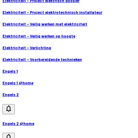
Elektriciteit - Project elektrisch dossier
Elektriciteit - Project elektrotechnisch installateur
Elektriciteit - Veilig werken met elektriciteit
Elektriciteit - Veilig werken op hoogte
Elektriciteit - Verlichting
Elektriciteit - Voorbereidende technieken
Engels 1
Engels 1 @home
Engels 2
notifications
Engels 2 @home
notifications