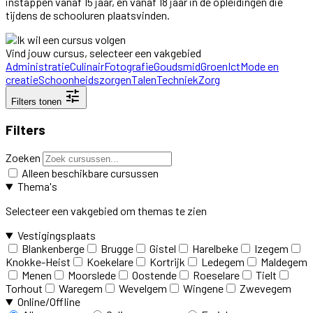
instappen vanaf 15 jaar, en vanaf 18 jaar in de opleidingen die
tijdens de schooluren plaatsvinden.
Vind jouw cursus, selecteer een vakgebied
Administratie
Culinair
Fotografie
Goudsmid
Groen
Ict
Mode en
creatie
Schoonheidszorgen
Talen
Techniek
Zorg
tune
Filters tonen
Filters
Zoeken
Alleen beschikbare cursussen
Thema's
Selecteer een vakgebied om themas te zien
Vestigingsplaats
Blankenberge
Brugge
Gistel
Harelbeke
Izegem
Knokke-Heist
Koekelare
Kortrijk
Ledegem
Maldegem
Menen
Moorslede
Oostende
Roeselare
Tielt
Torhout
Waregem
Wevelgem
Wingene
Zwevegem
Online/Offline