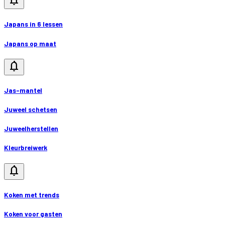
notifications
Japans in 6 lessen
Japans op maat
notifications
Jas-mantel
Juweel schetsen
Juweelherstellen
Kleurbreiwerk
notifications
Koken met trends
Koken voor gasten