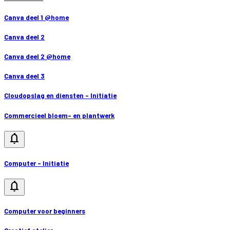
Canva deel 1 @home
Canva deel 2
Canva deel 2 @home
Canva deel 3
Cloudopslag en diensten - Initiatie
Commercieel bloem- en plantwerk
notifications
Computer - Initiatie
notifications
Computer voor beginners