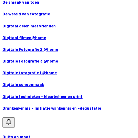
De smaak van toen
De wereld van fotografie
Digitaal delen met vrienden
Digitaal filmen@home
Digitale Fotografie 2 @home
Digitale Fotografie 3 @home
Digitale fotografie 1 @home
Digitale schoonmaak
Digitale technieken - kleurbeheer en print
Drankenkennis - Initiatie wijnkennis en -degustatie
notifications
Duits op maat