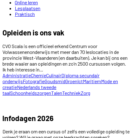
Online leren
Lesplaatsen
Praktisch
Opleiden is ons vak
CVO Scala is een officieel erkend Centrum voor
Volwassenenonderwijs met meer dan 70 leslocaties in de
provincie West-Vlaanderen (en daarbuiten). Je kan bij ons een
brede waaier aan opleidingen en zo’n 2500 cursussen volgen.
Ik heb interesse in...
Administratie
Chemie
Culinair
Diploma secundair
onderwijs
Fotografie
Goudsmid
Groen
Ict
Maritiem
Mode en
creatie
Nederlands tweede
taal
Schoonheidszorgen
Talen
Techniek
Zorg
Infodagen 2026
Denk je eraan om een cursus of zelfs een volledige opleiding te
volgen? Wil je graag met onze leerkrachten spreken?