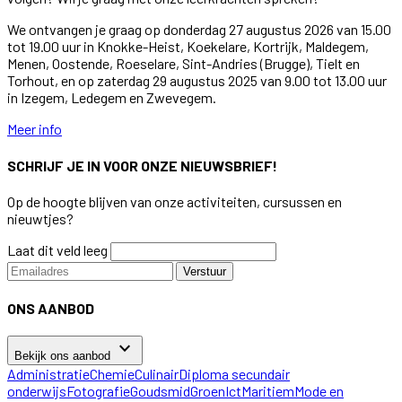
We ontvangen je graag op donderdag 27 augustus 2026 van 15.00
tot 19.00 uur in Knokke-Heist, Koekelare, Kortrijk, Maldegem,
Menen, Oostende, Roeselare, Sint-Andries (Brugge), Tielt en
Torhout, en op zaterdag 29 augustus 2025 van 9.00 tot 13.00 uur
in Izegem, Ledegem en Zwevegem.
Meer info
SCHRIJF JE IN VOOR ONZE NIEUWSBRIEF!
Op de hoogte blijven van onze activiteiten, cursussen en
nieuwtjes?
Laat dit veld leeg
Verstuur
ONS AANBOD
keyboard_arrow_down
Bekijk ons aanbod
Administratie
Chemie
Culinair
Diploma secundair
onderwijs
Fotografie
Goudsmid
Groen
Ict
Maritiem
Mode en