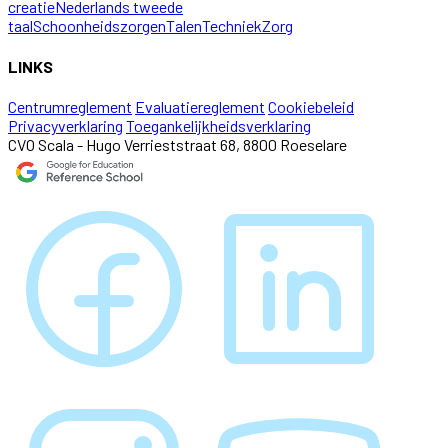
creatie
Nederlands tweede
taal
Schoonheidszorgen
Talen
Techniek
Zorg
LINKS
Centrumreglement
Evaluatiereglement
Cookiebeleid
Privacyverklaring
Toegankelijkheidsverklaring
CVO Scala - Hugo Verrieststraat 68, 8800 Roeselare