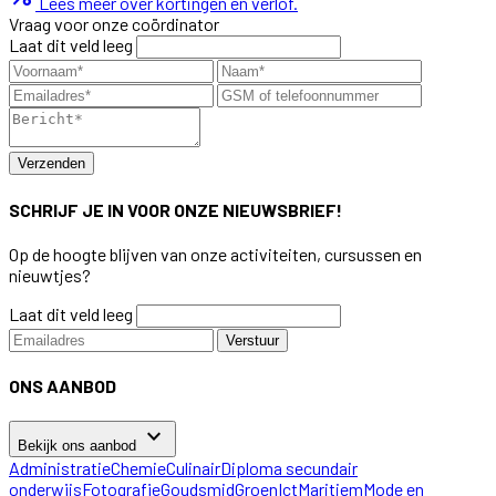
Lees meer over kortingen en verlof.
Vraag voor onze coördinator
Laat dit veld leeg
Verzenden
SCHRIJF JE IN VOOR ONZE NIEUWSBRIEF!
Op de hoogte blijven van onze activiteiten, cursussen en
nieuwtjes?
Laat dit veld leeg
Verstuur
ONS AANBOD
keyboard_arrow_down
Bekijk ons aanbod
Administratie
Chemie
Culinair
Diploma secundair
onderwijs
Fotografie
Goudsmid
Groen
Ict
Maritiem
Mode en