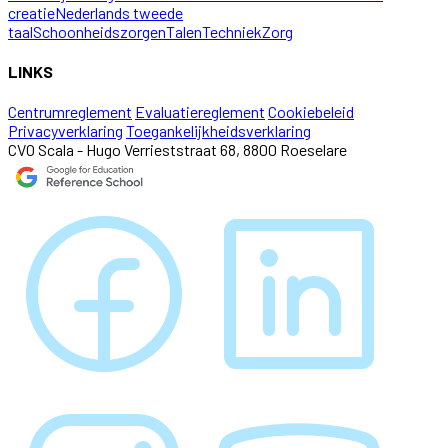
creatie
Nederlands tweede
taal
Schoonheidszorgen
Talen
Techniek
Zorg
LINKS
Centrumreglement
Evaluatiereglement
Cookiebeleid
Privacyverklaring
Toegankelijkheidsverklaring
CVO Scala - Hugo Verrieststraat 68, 8800 Roeselare