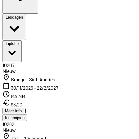
Lesdagen
Tijdstip
10207
Nieuw
location_on
Brugge - Sint-Andries
calendar_today
30/11/2026 - 22/2/2027
schedule
MA NM
euro
93,00
|
Meer info
Inschrijven
10262
Nieuw
location_on
Tielt - 't Vijverhof