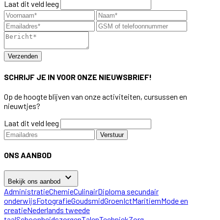
Laat dit veld leeg
Verzenden
SCHRIJF JE IN VOOR ONZE NIEUWSBRIEF!
Op de hoogte blijven van onze activiteiten, cursussen en
nieuwtjes?
Laat dit veld leeg
Verstuur
ONS AANBOD
keyboard_arrow_down
Bekijk ons aanbod
Administratie
Chemie
Culinair
Diploma secundair
onderwijs
Fotografie
Goudsmid
Groen
Ict
Maritiem
Mode en
creatie
Nederlands tweede
taal
Schoonheidszorgen
Talen
Techniek
Zorg