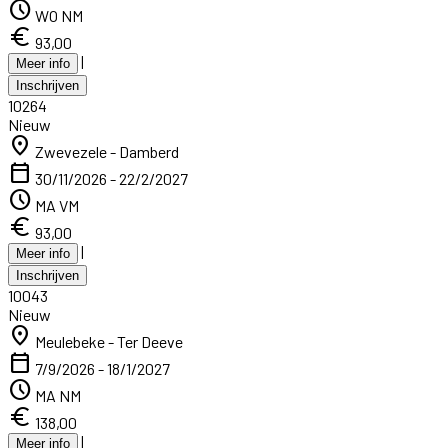
schedule
WO NM
euro
93,00
|
Meer info
Inschrijven
10264
Nieuw
location_on
Zwevezele - Damberd
calendar_today
30/11/2026 - 22/2/2027
schedule
MA VM
euro
93,00
|
Meer info
Inschrijven
10043
Nieuw
location_on
Meulebeke - Ter Deeve
calendar_today
7/9/2026 - 18/1/2027
schedule
MA NM
euro
138,00
|
Meer info