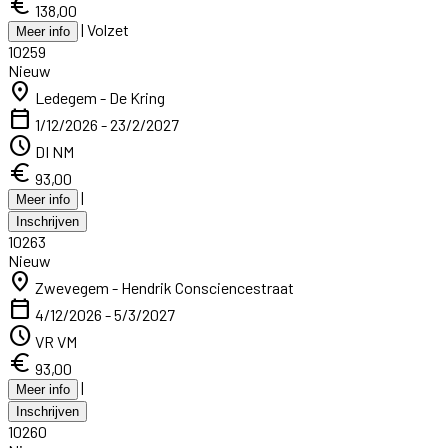
euro
138,00
|
Volzet
Meer info
10259
Nieuw
location_on
Ledegem - De Kring
calendar_today
1/12/2026 - 23/2/2027
schedule
DI NM
euro
93,00
|
Meer info
Inschrijven
10263
Nieuw
location_on
Zwevegem - Hendrik Consciencestraat
calendar_today
4/12/2026 - 5/3/2027
schedule
VR VM
euro
93,00
|
Meer info
Inschrijven
10260