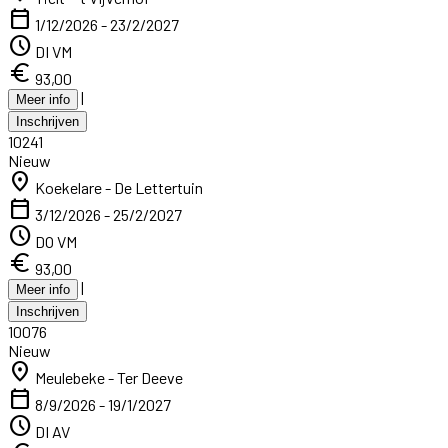
calendar_today
1/12/2026 - 23/2/2027
schedule
DI VM
euro
93,00
|
Meer info
Inschrijven
10241
Nieuw
location_on
Koekelare - De Lettertuin
calendar_today
3/12/2026 - 25/2/2027
schedule
DO VM
euro
93,00
|
Meer info
Inschrijven
10076
Nieuw
location_on
Meulebeke - Ter Deeve
calendar_today
8/9/2026 - 19/1/2027
schedule
DI AV