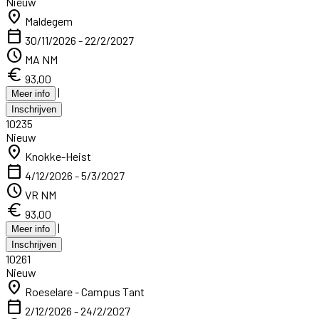
Nieuw
location_on
Maldegem
calendar_today
30/11/2026 - 22/2/2027
schedule
MA NM
euro
93,00
|
Meer info
Inschrijven
10235
Nieuw
location_on
Knokke-Heist
calendar_today
4/12/2026 - 5/3/2027
schedule
VR NM
euro
93,00
|
Meer info
Inschrijven
10261
Nieuw
location_on
Roeselare - Campus Tant
calendar_today
2/12/2026 - 24/2/2027