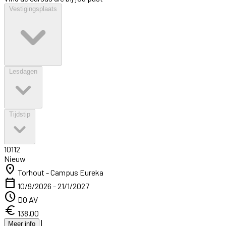
Vestigingsplaats
Lesdagen
Tijdstip
10112
Nieuw
location_on
Torhout - Campus Eureka
calendar_today
10/9/2026 - 21/1/2027
schedule
DO AV
euro
138,00
|
Meer info