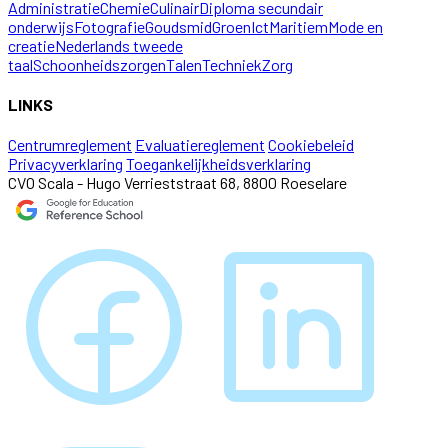
Administratie
Chemie
Culinair
Diploma secundair
onderwijs
Fotografie
Goudsmid
Groen
Ict
Maritiem
Mode en
creatie
Nederlands tweede
taal
Schoonheidszorgen
Talen
Techniek
Zorg
LINKS
Centrumreglement
Evaluatiereglement
Cookiebeleid
Privacyverklaring
Toegankelijkheidsverklaring
CVO Scala - Hugo Verrieststraat 68, 8800 Roeselare