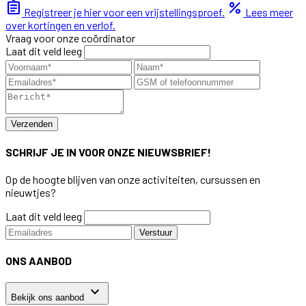
assignment
percent
Registreer je hier voor een vrijstellingsproef.
Lees meer
over kortingen en verlof.
Vraag voor onze coördinator
Laat dit veld leeg
Verzenden
SCHRIJF JE IN VOOR ONZE NIEUWSBRIEF!
Op de hoogte blijven van onze activiteiten, cursussen en
nieuwtjes?
Laat dit veld leeg
Verstuur
ONS AANBOD
keyboard_arrow_down
Bekijk ons aanbod