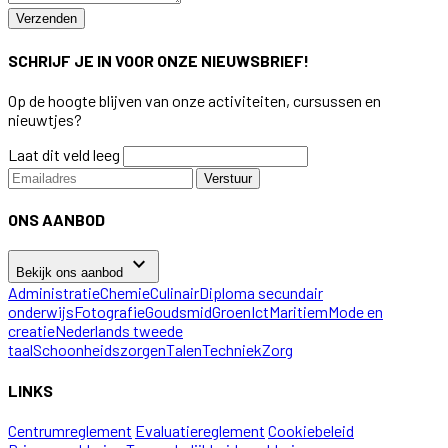
Verzenden
SCHRIJF JE IN VOOR ONZE NIEUWSBRIEF!
Op de hoogte blijven van onze activiteiten, cursussen en
nieuwtjes?
Laat dit veld leeg
Verstuur
ONS AANBOD
keyboard_arrow_down
Bekijk ons aanbod
Administratie
Chemie
Culinair
Diploma secundair
onderwijs
Fotografie
Goudsmid
Groen
Ict
Maritiem
Mode en
creatie
Nederlands tweede
taal
Schoonheidszorgen
Talen
Techniek
Zorg
LINKS
Centrumreglement
Evaluatiereglement
Cookiebeleid