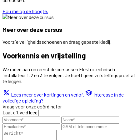
cursussen.
Hou me op de hoogte.
Meer over deze cursus
Voorzie veiligheidsschoenen en draag gepaste kledij.
Voorkennis en vrijstelling
We raden aan om eerst de cursussen Elektrotechnisch
installateur 1, 2 en 3 te volgen. Je hoeft geen vrijstellingsproef af
te leggen.
percent
school
Lees meer over kortingen en verlof.
Interesse in de
volledige opleiding?
Vraag voor onze coördinator
Laat dit veld leeg