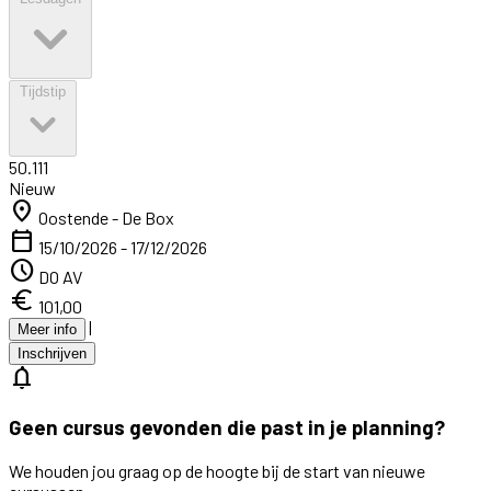
Tijdstip
50.111
Nieuw
location_on
Oostende - De Box
calendar_today
15/10/2026 - 17/12/2026
schedule
DO AV
euro
101,00
|
Meer info
Inschrijven
notifications
Geen cursus gevonden die past in je planning?
We houden jou graag op de hoogte bij de start van nieuwe