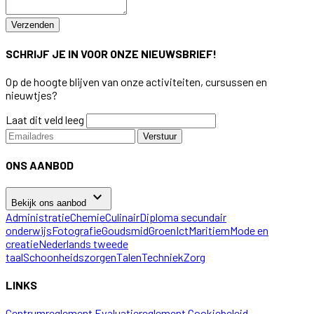
Verzenden
SCHRIJF JE IN VOOR ONZE NIEUWSBRIEF!
Op de hoogte blijven van onze activiteiten, cursussen en
nieuwtjes?
Laat dit veld leeg
Verstuur
ONS AANBOD
keyboard_arrow_down
Bekijk ons aanbod
Administratie
Chemie
Culinair
Diploma secundair
onderwijs
Fotografie
Goudsmid
Groen
Ict
Maritiem
Mode en
creatie
Nederlands tweede
taal
Schoonheidszorgen
Talen
Techniek
Zorg
LINKS
Centrumreglement
Evaluatiereglement
Cookiebeleid