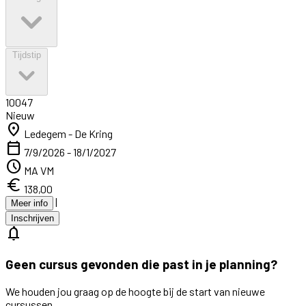
Tijdstip
10047
Nieuw
location_on
Ledegem - De Kring
calendar_today
7/9/2026 - 18/1/2027
schedule
MA VM
euro
138,00
|
Meer info
Inschrijven
notifications
Geen cursus gevonden die past in je planning?
We houden jou graag op de hoogte bij de start van nieuwe
cursussen.