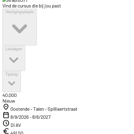
Vind de cursus die bij jou past
Vestigingsplaats
Lesdagen
Tijdstip
40.000
Nieuw
location_on
Oostende - Talen - Spilliaertstraat
calendar_today
8/9/2026 - 8/6/2027
schedule
DI AV
euro
491,50