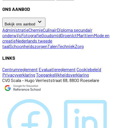
ONS AANBOD
keyboard_arrow_down
Bekijk ons aanbod
Administratie
Chemie
Culinair
Diploma secundair
onderwijs
Fotografie
Goudsmid
Groen
Ict
Maritiem
Mode en
creatie
Nederlands tweede
taal
Schoonheidszorgen
Talen
Techniek
Zorg
LINKS
Centrumreglement
Evaluatiereglement
Cookiebeleid
Privacyverklaring
Toegankelijkheidsverklaring
CVO Scala - Hugo Verrieststraat 68, 8800 Roeselare