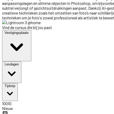
aanpassingslagen en slimme objecten in Photoshop, om bijvoorbeel
subtiel verjongt of gezichtsuitdrukkingen aanpast. Dankzij AI-ges
creatieve technieken zoals het omzetten van foto’s naar schilderij
technieken om je foto's zowel professioneel als artistiek te bewe
Vind de cursus die bij jou past
Vestigingsplaats
Lesdagen
Tijdstip
10010
Nieuw
calendar_today