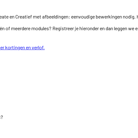
 Create en Creatief met afbeeldingen: eenvoudige bewerkingen nodig. 
r één of meerdere modules? Registreer je hieronder en dan leggen we 
r kortingen en verlof.
s?