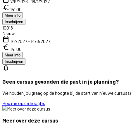
7/9/2026 - 18/1/2027
euro
141,00
|
Meer info
Inschrijven
10018
Nieuw
calendar_today
1/2/2027 - 14/6/2027
euro
141,00
|
Meer info
Inschrijven
notifications
Geen cursus gevonden die past in je planning?
We houden jou graag op de hoogte bij de start van nieuwe cursuss
Hou me op de hoogte.
Meer over deze cursus