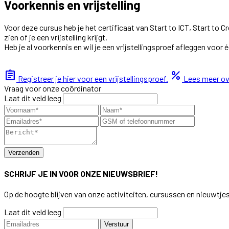
Voorkennis en vrijstelling
Voor deze cursus heb je het certificaat van Start to ICT, Start to
zien of je een vrijstelling krijgt.
Heb je al voorkennis en wil je een vrijstellingsproef afleggen voo
assignment
percent
Registreer je hier voor een vrijstellingsproef.
Lees meer ove
Vraag voor onze coördinator
Laat dit veld leeg
Verzenden
SCHRIJF JE IN VOOR ONZE NIEUWSBRIEF!
Op de hoogte blijven van onze activiteiten, cursussen en nieuwtje
Laat dit veld leeg
Verstuur