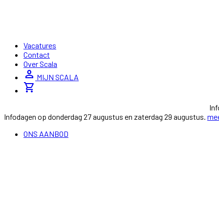
Vacatures
Contact
Over Scala
person
MIJN SCALA
shopping_cart
In
Infodagen op donderdag 27 augustus en zaterdag 29 augustus.
mee
ONS AANBOD