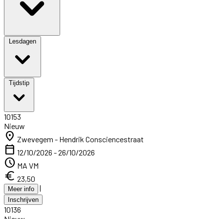
Lesdagen
Tijdstip
10153
Nieuw
location_on
Zwevegem - Hendrik Consciencestraat
calendar_today
12/10/2026 - 26/10/2026
schedule
MA VM
euro
23,50
|
Meer info
Inschrijven
10136
Nieuw