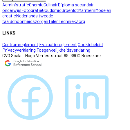
Administratie
Chemie
Culinair
Diploma secundair
onderwijs
Fotografie
Goudsmid
Groen
Ict
Maritiem
Mode en
creatie
Nederlands tweede
taal
Schoonheidszorgen
Talen
Techniek
Zorg
LINKS
Centrumreglement
Evaluatiereglement
Cookiebeleid
Privacyverklaring
Toegankelijkheidsverklaring
CVO Scala - Hugo Verrieststraat 68, 8800 Roeselare