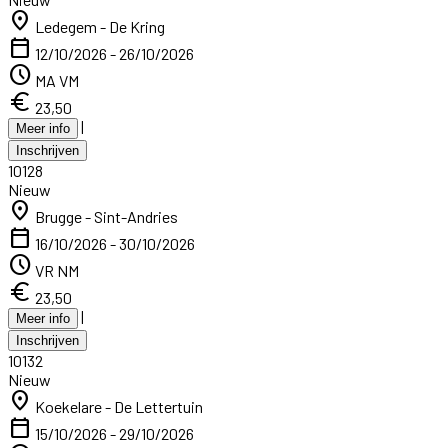
location_on
Ledegem - De Kring
calendar_today
12/10/2026 - 26/10/2026
schedule
MA VM
euro
23,50
|
Meer info
Inschrijven
10128
Nieuw
location_on
Brugge - Sint-Andries
calendar_today
16/10/2026 - 30/10/2026
schedule
VR NM
euro
23,50
|
Meer info
Inschrijven
10132
Nieuw
location_on
Koekelare - De Lettertuin
calendar_today
15/10/2026 - 29/10/2026