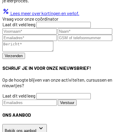
je leerproces.
percent
Lees meer over kortingen en verlof.
Vraag voor onze coördinator
Laat dit veld leeg
Verzenden
SCHRIJF JE IN VOOR ONZE NIEUWSBRIEF!
Op de hoogte blijven van onze activiteiten, cursussen en
nieuwtjes?
Laat dit veld leeg
Verstuur
ONS AANBOD
keyboard_arrow_down
Bekijk ons aanbod