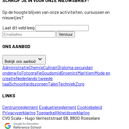
SCHRIJF JE IN VOOR ONZE NIEUWSBRIEF!
Op de hoogte blijven van onze activiteiten, cursussen en
nieuwtjes?
Laat dit veld leeg
Verstuur
ONS AANBOD
keyboard_arrow_down
Bekijk ons aanbod
Administratie
Chemie
Culinair
Diploma secundair
onderwijs
Fotografie
Goudsmid
Groen
Ict
Maritiem
Mode en
creatie
Nederlands tweede
taal
Schoonheidszorgen
Talen
Techniek
Zorg
LINKS
Centrumreglement
Evaluatiereglement
Cookiebeleid
Privacyverklaring
Toegankelijkheidsverklaring
CVO Scala - Hugo Verrieststraat 68, 8800 Roeselare