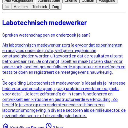
Alle vakgebieden
Administratie
Chemie
Culinair
Fotografie
Ict
Maritiem
Techniek
Zorg
Labotechnisch medewerker
Spreken wetenschappen en onderzoek je aan?
Als labotechnisch medewerker zorg je ervoor dat experimenten
en analyses onder de juiste, veilige en hygiënische
omstandigheden worden uitgevoerd en dat de resultaten uiterst
betrouwbaar zijn. Je ontvangt, labelt en maakt stalen klaar voor
onderzoek, bedient gespecialiseerde apparatuur om metingen en
tests te doen en registreert de meetgegevens nauwkeurig.
De opleiding Labotechnisch medewerker is ideaal als je interesse
hebt voor wetenschappen, graag praktisch werkt en oog hebt
voor detail. Je leert zelfstandig én in team functioneren en
ontwikkelt een kritische en gestructureerde werkhouding. Zo
bereid je je voor op een ondersteunende rol binnen een
laboratoriumomgeving in diverse sectoren als de milieusector, de
gezondheidssector of de voedingsindustrie.
home
schedule
Kortrijk en Brugge
2 jaar