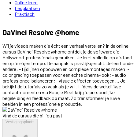
Online leren
Lesplaatsen
Praktisch
DaVinci Resolve @home
Wil je video’s maken die écht een verhaal vertellen? In de online
cursus DaVinci Resolve @home ontdek je de software die
Hollywood-professionals gebruiken. Je leert volledig op afstand
en op je eigen tempo. De aanpak is praktijkgericht. Je leert onder
andere: - tijdlijnen opbouwen en complexe montages maken; -
color grading toepassen voor een echte cinema-look; - audio
professioneel balanceren; - visuele effecten toevoegen … Je
bekijkt de tutorials zo vaak als je wil. Tijdens de wekelijkse
contactmomenten via Google Meet krijg je persoonlijke
begeleiding en feedback op maat. Zo transformeer je ruwe
beelden in een professionele productie.
Vind de cursus die bij jou past
Vestigingsplaats