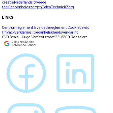
creatie
Nederlands tweede
taal
Schoonheidszorgen
Talen
Techniek
Zorg
LINKS
Centrumreglement
Evaluatiereglement
Cookiebeleid
Privacyverklaring
Toegankelijkheidsverklaring
CVO Scala - Hugo Verrieststraat 68, 8800 Roeselare