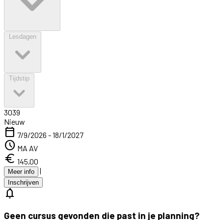
Lesdagen
Tijdstip
3039
Nieuw
calendar_today
7/9/2026 - 18/1/2027
schedule
MA AV
euro
145,00
|
Meer info
Inschrijven
notifications
Geen cursus gevonden die past in je planning?