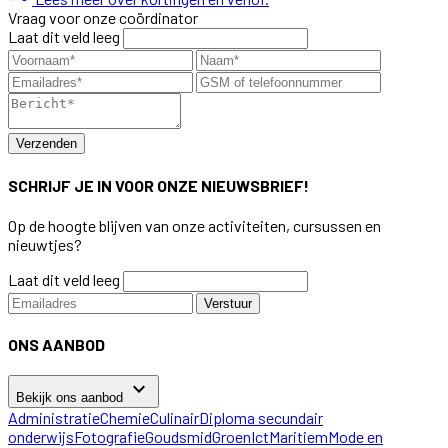
Vraag voor onze coördinator
Laat dit veld leeg
Verzenden
SCHRIJF JE IN VOOR ONZE NIEUWSBRIEF!
Op de hoogte blijven van onze activiteiten, cursussen en
nieuwtjes?
Laat dit veld leeg
Verstuur
ONS AANBOD
keyboard_arrow_down
Bekijk ons aanbod
Administratie
Chemie
Culinair
Diploma secundair
onderwijs
Fotografie
Goudsmid
Groen
Ict
Maritiem
Mode en