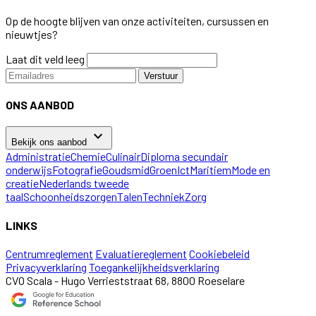
Op de hoogte blijven van onze activiteiten, cursussen en
nieuwtjes?
Laat dit veld leeg
Verstuur
ONS AANBOD
keyboard_arrow_down
Bekijk ons aanbod
Administratie
Chemie
Culinair
Diploma secundair
onderwijs
Fotografie
Goudsmid
Groen
Ict
Maritiem
Mode en
creatie
Nederlands tweede
taal
Schoonheidszorgen
Talen
Techniek
Zorg
LINKS
Centrumreglement
Evaluatiereglement
Cookiebeleid
Privacyverklaring
Toegankelijkheidsverklaring
CVO Scala - Hugo Verrieststraat 68, 8800 Roeselare