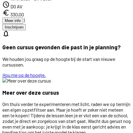
schedule
DO AV
euro
330,00
|
Meer info
Inschrijven
notifications
Geen cursus gevonden die past in je planning?
We houden jou graag op de hoogte bij de start van nieuwe
cursussen.
Hou me op de hoogte.
Meer over deze cursus
Om thuis verder te experimenteren met licht, raden we op termijn
een eigen opzetflitser aan. Maar je hoeft er zeker niet meteen
een te kopen! Tijdens de lessen leen je er vlot een van de school,
zodat je direct en zorgeloos van start gaat. Wacht dus gerust nog
even met je aankoop: je krijgt in de klas eerst gericht advies en
handige tips om het juiste model te kiezen.