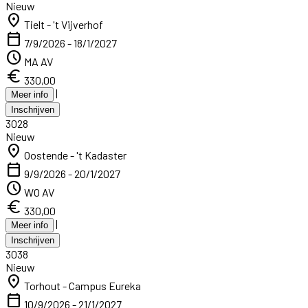
Nieuw
location_on
Tielt - 't Vijverhof
calendar_today
7/9/2026 - 18/1/2027
schedule
MA AV
euro
330,00
|
Meer info
Inschrijven
3028
Nieuw
location_on
Oostende - 't Kadaster
calendar_today
9/9/2026 - 20/1/2027
schedule
WO AV
euro
330,00
|
Meer info
Inschrijven
3038
Nieuw
location_on
Torhout - Campus Eureka
calendar_today
10/9/2026 - 21/1/2027