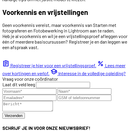
Voorkennis en vrijstellingen
Geen voorkennis vereist, maar voorkennis van Starten met
fotograferen en Fotobewerking in Lightroom aan te raden.
Heb je al voorkennis en wil je een vrijstellingsproef afleggen voor
één of meerdere basiscursussen? Registreer je en dan leggen we
een afspraak vast.
assignment
percent
Registreer je hier voor een vrijstellingsproef.
Lees meer
school
over kortingen en verlof.
Interesse in de volledige opleiding?
Vraag voor onze coördinator
Laat dit veld leeg
Verzenden
SCHRIJF JE IN VOOR ONZE NIEUWSBRIEF!