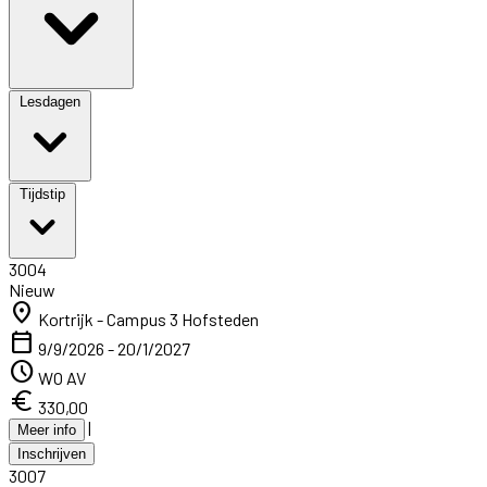
Lesdagen
Tijdstip
3004
Nieuw
location_on
Kortrijk - Campus 3 Hofsteden
calendar_today
9/9/2026 - 20/1/2027
schedule
WO AV
euro
330,00
|
Meer info
Inschrijven
3007