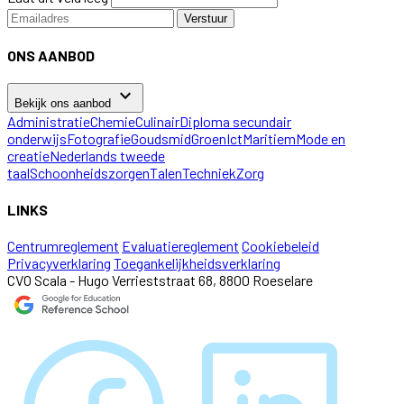
Verstuur
ONS AANBOD
keyboard_arrow_down
Bekijk ons aanbod
Administratie
Chemie
Culinair
Diploma secundair
onderwijs
Fotografie
Goudsmid
Groen
Ict
Maritiem
Mode en
creatie
Nederlands tweede
taal
Schoonheidszorgen
Talen
Techniek
Zorg
LINKS
Centrumreglement
Evaluatiereglement
Cookiebeleid
Privacyverklaring
Toegankelijkheidsverklaring
CVO Scala - Hugo Verrieststraat 68, 8800 Roeselare