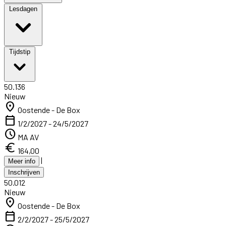
Lesdagen
Tijdstip
50.136
Nieuw
location_on
Oostende - De Box
calendar_today
1/2/2027 - 24/5/2027
schedule
MA AV
euro
164,00
|
Meer info
Inschrijven
50.012
Nieuw
location_on
Oostende - De Box
calendar_today
2/2/2027 - 25/5/2027