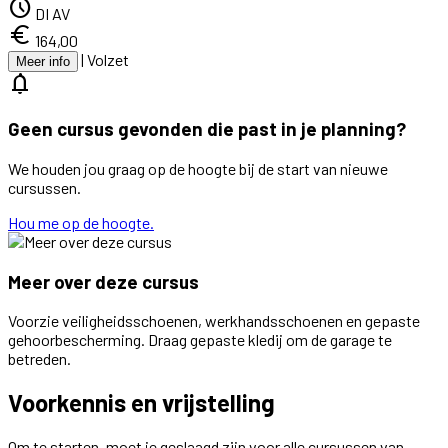
schedule
DI AV
euro
164,00
|
Volzet
Meer info
notifications
Geen cursus gevonden die past in je planning?
We houden jou graag op de hoogte bij de start van nieuwe
cursussen.
Hou me op de hoogte.
Meer over deze cursus
Voorzie veiligheidsschoenen, werkhandsschoenen en gepaste
gehoorbescherming. Draag gepaste kledij om de garage te
betreden.
Voorkennis en vrijstelling
Om te starten, moet je geslaagd zijn voor alle cursussen van