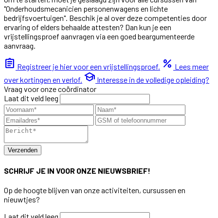
"Onderhoudsmecanicien personenwagens en lichte
bedrijfsvoertuigen". Beschik je al over deze competenties door
ervaring of elders behaalde attesten? Dan kun je een
vrijstellingsproef aanvragen via een goed beargumenteerde
aanvraag.
assignment
percent
Registreer je hier voor een vrijstellingsproef.
Lees meer
school
over kortingen en verlof.
Interesse in de volledige opleiding?
Vraag voor onze coördinator
Laat dit veld leeg
Verzenden
SCHRIJF JE IN VOOR ONZE NIEUWSBRIEF!
Op de hoogte blijven van onze activiteiten, cursussen en
nieuwtjes?
Laat dit veld leeg