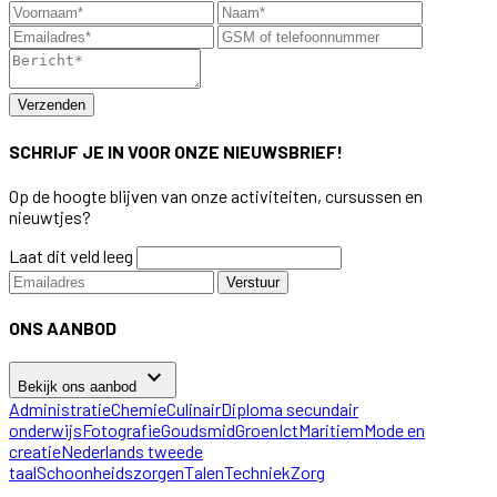
Verzenden
SCHRIJF JE IN VOOR ONZE NIEUWSBRIEF!
Op de hoogte blijven van onze activiteiten, cursussen en
nieuwtjes?
Laat dit veld leeg
Verstuur
ONS AANBOD
keyboard_arrow_down
Bekijk ons aanbod
Administratie
Chemie
Culinair
Diploma secundair
onderwijs
Fotografie
Goudsmid
Groen
Ict
Maritiem
Mode en
creatie
Nederlands tweede
taal
Schoonheidszorgen
Talen
Techniek
Zorg