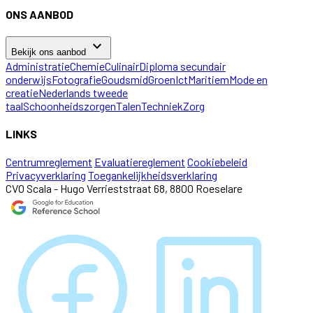
ONS AANBOD
keyboard_arrow_down
Bekijk ons aanbod
Administratie
Chemie
Culinair
Diploma secundair
onderwijs
Fotografie
Goudsmid
Groen
Ict
Maritiem
Mode en
creatie
Nederlands tweede
taal
Schoonheidszorgen
Talen
Techniek
Zorg
LINKS
Centrumreglement
Evaluatiereglement
Cookiebeleid
Privacyverklaring
Toegankelijkheidsverklaring
CVO Scala - Hugo Verrieststraat 68, 8800 Roeselare