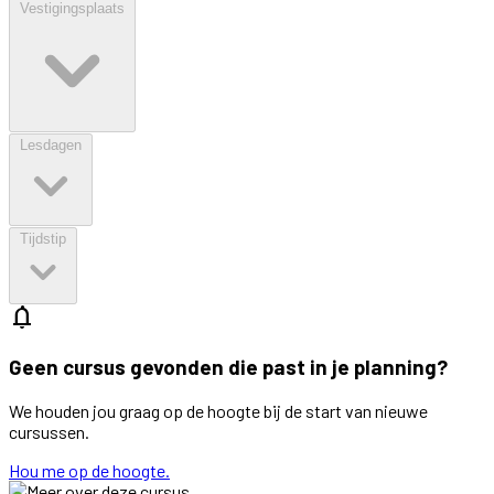
Vestigingsplaats
Lesdagen
Tijdstip
notifications
Geen cursus gevonden die past in je planning?
We houden jou graag op de hoogte bij de start van nieuwe
cursussen.
Hou me op de hoogte.