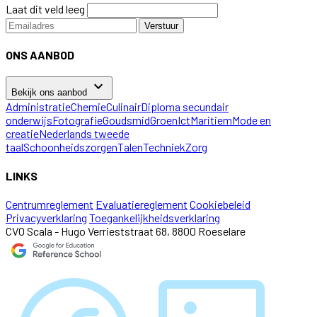
Laat dit veld leeg
Verstuur
ONS AANBOD
keyboard_arrow_down
Bekijk ons aanbod
Administratie
Chemie
Culinair
Diploma secundair
onderwijs
Fotografie
Goudsmid
Groen
Ict
Maritiem
Mode en
creatie
Nederlands tweede
taal
Schoonheidszorgen
Talen
Techniek
Zorg
LINKS
Centrumreglement
Evaluatiereglement
Cookiebeleid
Privacyverklaring
Toegankelijkheidsverklaring
CVO Scala - Hugo Verrieststraat 68, 8800 Roeselare