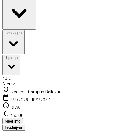
Lesdagen
Tijdstip
3010
Nieuw
location_on
Izegem - Campus Bellevue
calendar_today
8/9/2026 - 19/1/2027
schedule
DI AV
euro
330,00
|
Meer info
Inschrijven