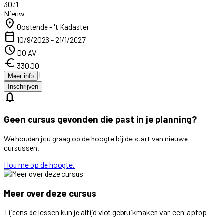
3031
Nieuw
location_on
Oostende - 't Kadaster
calendar_today
10/9/2026 - 21/1/2027
schedule
DO AV
euro
330,00
|
Meer info
Inschrijven
notifications
Geen cursus gevonden die past in je planning?
We houden jou graag op de hoogte bij de start van nieuwe
cursussen.
Hou me op de hoogte.
Meer over deze cursus
Tijdens de lessen kun je altijd vlot gebruikmaken van een laptop