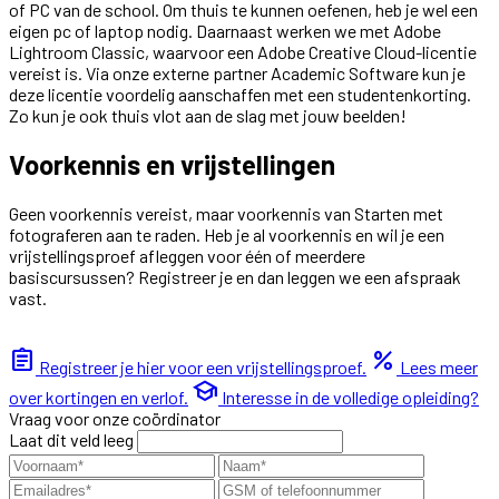
of PC van de school. Om thuis te kunnen oefenen, heb je wel een
eigen pc of laptop nodig. Daarnaast werken we met Adobe
Lightroom Classic, waarvoor een Adobe Creative Cloud-licentie
vereist is. Via onze externe partner Academic Software kun je
deze licentie voordelig aanschaffen met een studentenkorting.
Zo kun je ook thuis vlot aan de slag met jouw beelden!
Voorkennis en vrijstellingen
Geen voorkennis vereist, maar voorkennis van Starten met
fotograferen aan te raden. Heb je al voorkennis en wil je een
vrijstellingsproef afleggen voor één of meerdere
basiscursussen? Registreer je en dan leggen we een afspraak
vast.
assignment
percent
Registreer je hier voor een vrijstellingsproef.
Lees meer
school
over kortingen en verlof.
Interesse in de volledige opleiding?
Vraag voor onze coördinator
Laat dit veld leeg