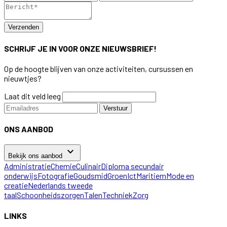
Verzenden
SCHRIJF JE IN VOOR ONZE NIEUWSBRIEF!
Op de hoogte blijven van onze activiteiten, cursussen en
nieuwtjes?
Laat dit veld leeg
Verstuur
ONS AANBOD
keyboard_arrow_down
Bekijk ons aanbod
Administratie
Chemie
Culinair
Diploma secundair
onderwijs
Fotografie
Goudsmid
Groen
Ict
Maritiem
Mode en
creatie
Nederlands tweede
taal
Schoonheidszorgen
Talen
Techniek
Zorg
LINKS