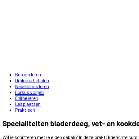
Beroep leren
Diploma behalen
Nederlands leren
Cursus volgen
Online leren
Lesplaatsen
Praktisch
Specialiteiten bladerdeeg, vet- en kookd
Wil je schitteren met je eigen gebak? In deze praktijkgerichte cur