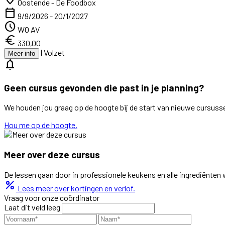
Oostende - De Foodbox
calendar_today
9/9/2026 - 20/1/2027
schedule
WO AV
euro
330,00
|
Volzet
Meer info
notifications
Geen cursus gevonden die past in je planning?
We houden jou graag op de hoogte bij de start van nieuwe cursuss
Hou me op de hoogte.
Meer over deze cursus
De lessen gaan door in professionele keukens en alle ingrediënten
percent
Lees meer over kortingen en verlof.
Vraag voor onze coördinator
Laat dit veld leeg