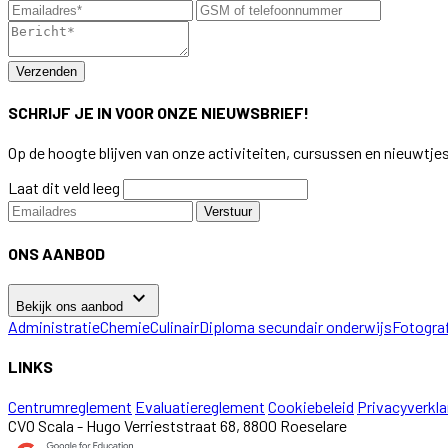
Verzenden
SCHRIJF JE IN VOOR ONZE NIEUWSBRIEF!
Op de hoogte blijven van onze activiteiten, cursussen en nieuwtje
Laat dit veld leeg
Verstuur
ONS AANBOD
keyboard_arrow_down
Bekijk ons aanbod
Administratie
Chemie
Culinair
Diploma secundair onderwijs
Fotogra
LINKS
Centrumreglement
Evaluatiereglement
Cookiebeleid
Privacyverkla
CVO Scala - Hugo Verrieststraat 68, 8800 Roeselare