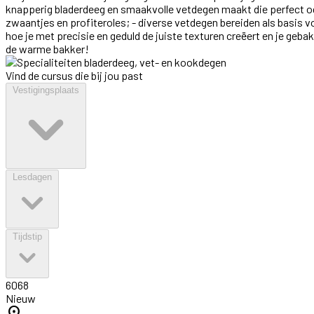
knapperig bladerdeeg en smaakvolle vetdegen maakt die perfect og
zwaantjes en profiteroles; - diverse vetdegen bereiden als basis v
hoe je met precisie en geduld de juiste texturen creëert en je geba
de warme bakker!
Vind de cursus die bij jou past
Vestigingsplaats
Lesdagen
Tijdstip
6068
Nieuw
location_on