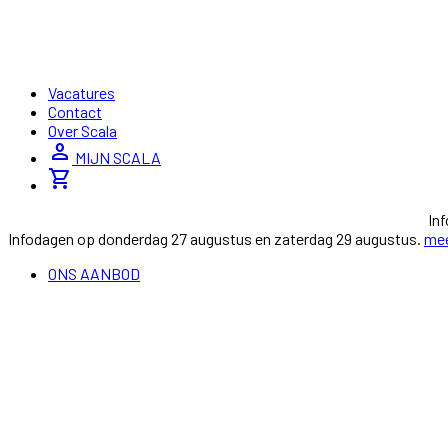
Vacatures
Contact
Over Scala
person
MIJN SCALA
shopping_cart
In
Infodagen op donderdag 27 augustus en zaterdag 29 augustus.
mee
ONS AANBOD