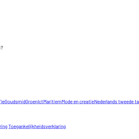
s?
fie
Goudsmid
Groen
Ict
Maritiem
Mode en creatie
Nederlands tweede ta
ring
Toegankelijkheidsverklaring