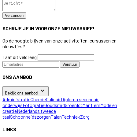
Verzenden
SCHRIJF JE IN VOOR ONZE NIEUWSBRIEF!
Op de hoogte blijven van onze activiteiten, cursussen en
nieuwtjes?
Laat dit veld leeg
Verstuur
ONS AANBOD
keyboard_arrow_down
Bekijk ons aanbod
Administratie
Chemie
Culinair
Diploma secundair
onderwijs
Fotografie
Goudsmid
Groen
Ict
Maritiem
Mode en
creatie
Nederlands tweede
taal
Schoonheidszorgen
Talen
Techniek
Zorg
LINKS