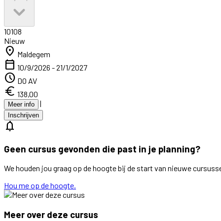
10108
Nieuw
location_on
Maldegem
calendar_today
10/9/2026 - 21/1/2027
schedule
DO AV
euro
138,00
|
Meer info
Inschrijven
notifications
Geen cursus gevonden die past in je planning?
We houden jou graag op de hoogte bij de start van nieuwe cursuss
Hou me op de hoogte.
Meer over deze cursus