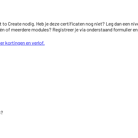
 to Create nodig. Heb je deze certificaten nog niet? Leg dan een nivea
r één of meerdere modules? Registreer je via onderstaand formulier e
r kortingen en verlof.
s?