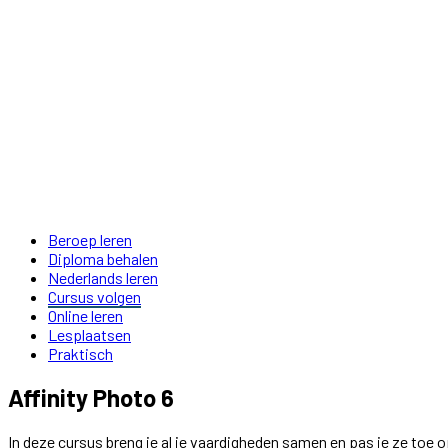
Beroep leren
Diploma behalen
Nederlands leren
Cursus volgen
Online leren
Lesplaatsen
Praktisch
Affinity Photo 6
In deze cursus breng je al je vaardigheden samen en pas je ze toe 