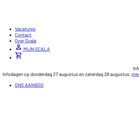
Vacatures
Contact
Over Scala
person
MIJN SCALA
shopping_cart
In
Infodagen op donderdag 27 augustus en zaterdag 29 augustus.
mee
ONS AANBOD