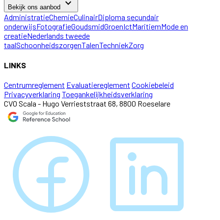
keyboard_arrow_down
Bekijk ons aanbod
Administratie
Chemie
Culinair
Diploma secundair
onderwijs
Fotografie
Goudsmid
Groen
Ict
Maritiem
Mode en
creatie
Nederlands tweede
taal
Schoonheidszorgen
Talen
Techniek
Zorg
LINKS
Centrumreglement
Evaluatiereglement
Cookiebeleid
Privacyverklaring
Toegankelijkheidsverklaring
CVO Scala - Hugo Verrieststraat 68, 8800 Roeselare