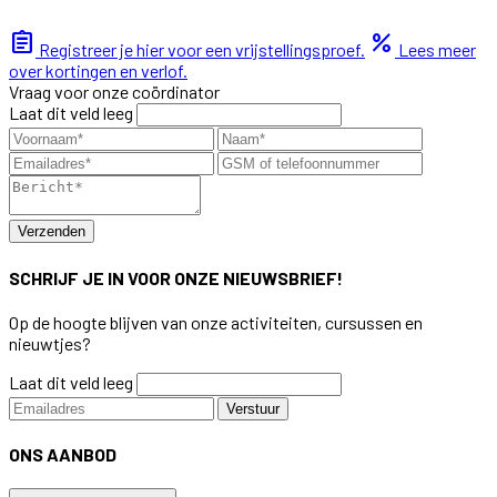
assignment
percent
Registreer je hier voor een vrijstellingsproef.
Lees meer
over kortingen en verlof.
Vraag voor onze coördinator
Laat dit veld leeg
Verzenden
SCHRIJF JE IN VOOR ONZE NIEUWSBRIEF!
Op de hoogte blijven van onze activiteiten, cursussen en
nieuwtjes?
Laat dit veld leeg
Verstuur
ONS AANBOD