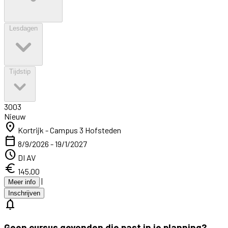
Lesdagen
Tijdstip
3003
Nieuw
location_on
Kortrijk - Campus 3 Hofsteden
calendar_today
8/9/2026 - 19/1/2027
schedule
DI AV
euro
145,00
|
Meer info
Inschrijven
notifications
Geen cursus gevonden die past in je planning?