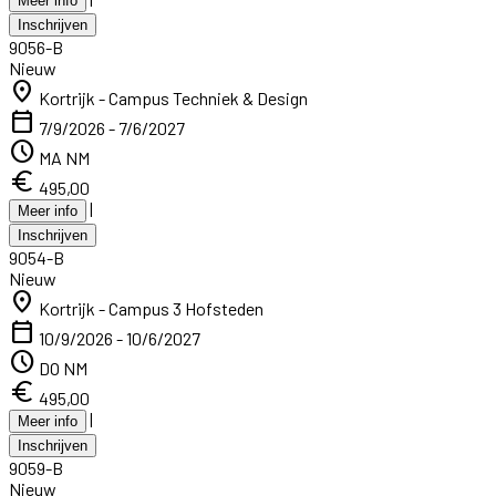
Meer info
Inschrijven
9056-B
Nieuw
location_on
Kortrijk - Campus Techniek & Design
calendar_today
7/9/2026 - 7/6/2027
schedule
MA NM
euro
495,00
|
Meer info
Inschrijven
9054-B
Nieuw
location_on
Kortrijk - Campus 3 Hofsteden
calendar_today
10/9/2026 - 10/6/2027
schedule
DO NM
euro
495,00
|
Meer info
Inschrijven
9059-B
Nieuw