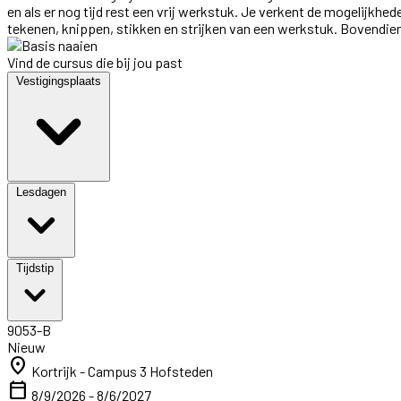
en als er nog tijd rest een vrij werkstuk. Je verkent de mogelijkh
tekenen, knippen, stikken en strijken van een werkstuk. Bovendie
Vind de cursus die bij jou past
Vestigingsplaats
Lesdagen
Tijdstip
9053-B
Nieuw
location_on
Kortrijk - Campus 3 Hofsteden
calendar_today
8/9/2026 - 8/6/2027