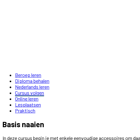
Beroep leren
Diploma behalen
Nederlands leren
Cursus volgen
Online leren
Lesplaatsen
Praktisch
Basis naaien
In deze cursus begin je met enkele eenvoudige accessoires om daa