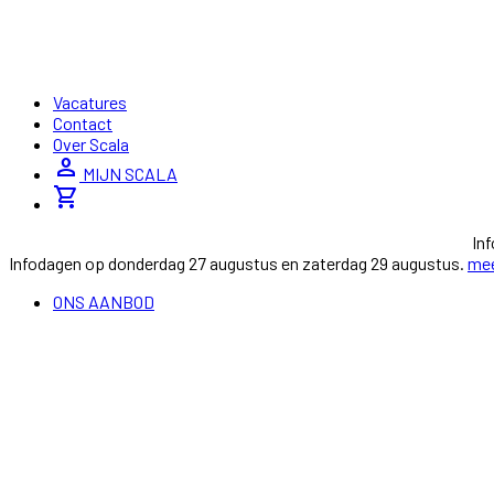
Vacatures
Contact
Over Scala
person
MIJN SCALA
shopping_cart
In
Infodagen op donderdag 27 augustus en zaterdag 29 augustus.
mee
ONS AANBOD