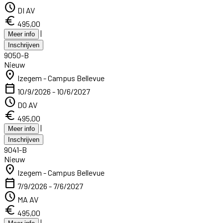
schedule
DI AV
euro
495,00
|
Meer info
Inschrijven
9050-B
Nieuw
location_on
Izegem - Campus Bellevue
calendar_today
10/9/2026 - 10/6/2027
schedule
DO AV
euro
495,00
|
Meer info
Inschrijven
9041-B
Nieuw
location_on
Izegem - Campus Bellevue
calendar_today
7/9/2026 - 7/6/2027
schedule
MA AV
euro
495,00
|