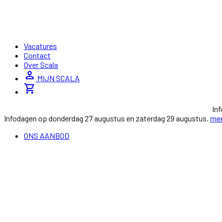
Vacatures
Contact
Over Scala
person
MIJN SCALA
shopping_cart
In
Infodagen op donderdag 27 augustus en zaterdag 29 augustus.
mee
ONS AANBOD