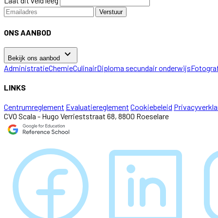
Laat dit veld leeg
Verstuur
ONS AANBOD
keyboard_arrow_down
Bekijk ons aanbod
Administratie
Chemie
Culinair
Diploma secundair onderwijs
Fotogra
LINKS
Centrumreglement
Evaluatiereglement
Cookiebeleid
Privacyverkla
CVO Scala - Hugo Verrieststraat 68, 8800 Roeselare