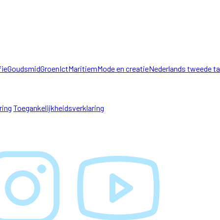
fie
Goudsmid
Groen
Ict
Maritiem
Mode en creatie
Nederlands tweede ta
ring
Toegankelijkheidsverklaring