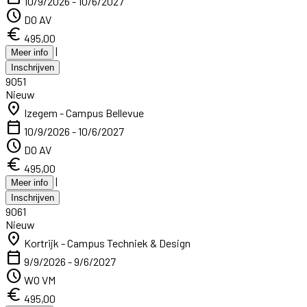
10/9/2026 - 10/6/2027
schedule
DO AV
euro
495,00
|
Meer info
Inschrijven
9051
Nieuw
location_on
Izegem - Campus Bellevue
calendar_today
10/9/2026 - 10/6/2027
schedule
DO AV
euro
495,00
|
Meer info
Inschrijven
9061
Nieuw
location_on
Kortrijk - Campus Techniek & Design
calendar_today
9/9/2026 - 9/6/2027
schedule
WO VM
euro
495,00