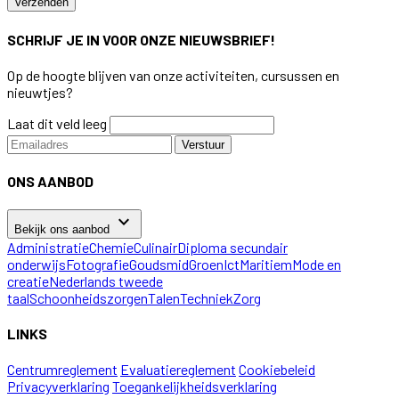
Verzenden
SCHRIJF JE IN VOOR ONZE NIEUWSBRIEF!
Op de hoogte blijven van onze activiteiten, cursussen en
nieuwtjes?
Laat dit veld leeg
Verstuur
ONS AANBOD
keyboard_arrow_down
Bekijk ons aanbod
Administratie
Chemie
Culinair
Diploma secundair
onderwijs
Fotografie
Goudsmid
Groen
Ict
Maritiem
Mode en
creatie
Nederlands tweede
taal
Schoonheidszorgen
Talen
Techniek
Zorg
LINKS
Centrumreglement
Evaluatiereglement
Cookiebeleid
Privacyverklaring
Toegankelijkheidsverklaring