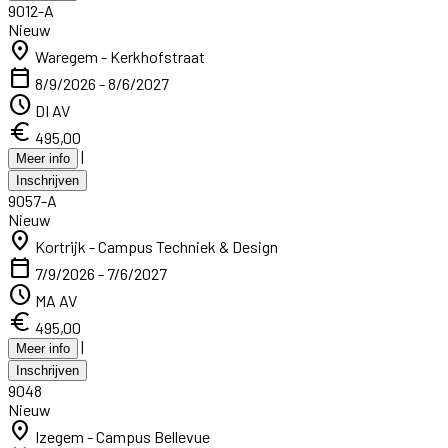
9012-A
Nieuw
location_on
Waregem - Kerkhofstraat
calendar_today
8/9/2026 - 8/6/2027
schedule
DI AV
euro
495,00
|
Meer info
Inschrijven
9057-A
Nieuw
location_on
Kortrijk - Campus Techniek & Design
calendar_today
7/9/2026 - 7/6/2027
schedule
MA AV
euro
495,00
|
Meer info
Inschrijven
9048
Nieuw
location_on
Izegem - Campus Bellevue