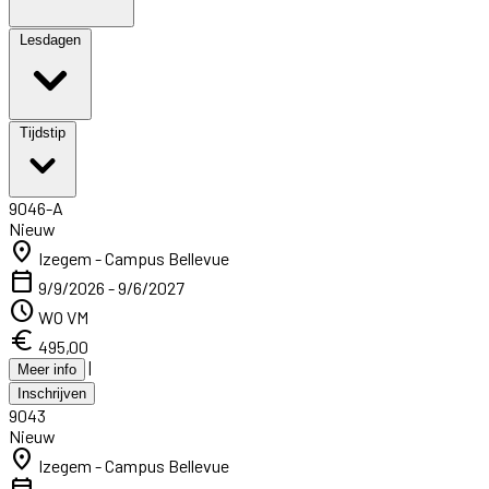
Lesdagen
Tijdstip
9046-A
Nieuw
location_on
Izegem - Campus Bellevue
calendar_today
9/9/2026 - 9/6/2027
schedule
WO VM
euro
495,00
|
Meer info
Inschrijven
9043
Nieuw
location_on
Izegem - Campus Bellevue
calendar_today