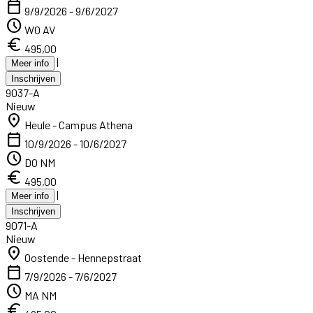
calendar_today
9/9/2026 - 9/6/2027
schedule
WO AV
euro
495,00
|
Meer info
Inschrijven
9037-A
Nieuw
location_on
Heule - Campus Athena
calendar_today
10/9/2026 - 10/6/2027
schedule
DO NM
euro
495,00
|
Meer info
Inschrijven
9071-A
Nieuw
location_on
Oostende - Hennepstraat
calendar_today
7/9/2026 - 7/6/2027
schedule
MA NM
euro