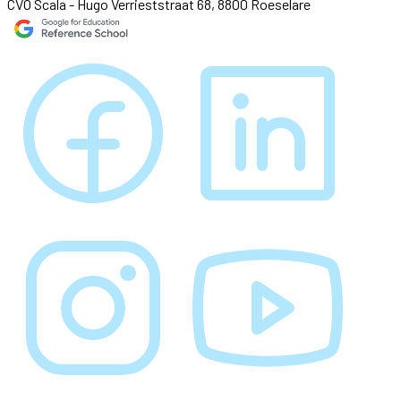
CVO Scala - Hugo Verrieststraat 68, 8800 Roeselare