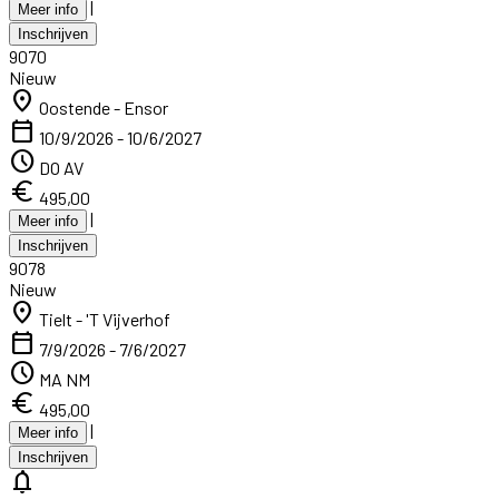
|
Meer info
Inschrijven
9070
Nieuw
location_on
Oostende - Ensor
calendar_today
10/9/2026 - 10/6/2027
schedule
DO AV
euro
495,00
|
Meer info
Inschrijven
9078
Nieuw
location_on
Tielt - 'T Vijverhof
calendar_today
7/9/2026 - 7/6/2027
schedule
MA NM
euro
495,00
|
Meer info
Inschrijven
notifications