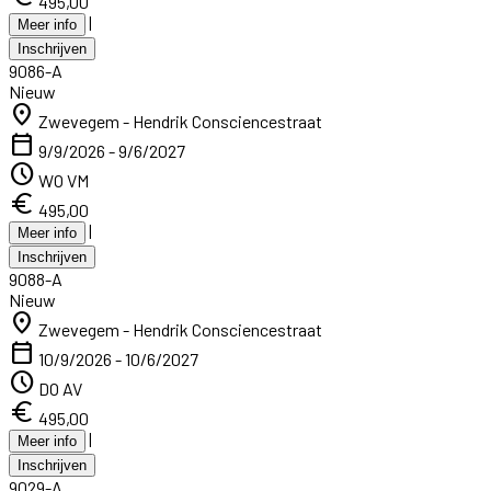
495,00
|
Meer info
Inschrijven
9086-A
Nieuw
location_on
Zwevegem - Hendrik Consciencestraat
calendar_today
9/9/2026 - 9/6/2027
schedule
WO VM
euro
495,00
|
Meer info
Inschrijven
9088-A
Nieuw
location_on
Zwevegem - Hendrik Consciencestraat
calendar_today
10/9/2026 - 10/6/2027
schedule
DO AV
euro
495,00
|
Meer info
Inschrijven
9029-A