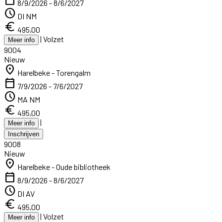
8/9/2026 - 8/6/2027
schedule
DI NM
euro
495,00
|
Volzet
Meer info
9004
Nieuw
location_on
Harelbeke - Torengalm
calendar_today
7/9/2026 - 7/6/2027
schedule
MA NM
euro
495,00
|
Meer info
Inschrijven
9008
Nieuw
location_on
Harelbeke - Oude bibliotheek
calendar_today
8/9/2026 - 8/6/2027
schedule
DI AV
euro
495,00
|
Volzet
Meer info