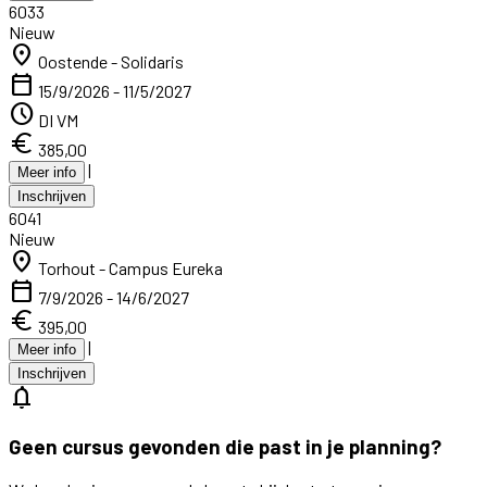
6033
Nieuw
location_on
Oostende - Solidaris
calendar_today
15/9/2026 - 11/5/2027
schedule
DI VM
euro
385,00
|
Meer info
Inschrijven
6041
Nieuw
location_on
Torhout - Campus Eureka
calendar_today
7/9/2026 - 14/6/2027
euro
395,00
|
Meer info
Inschrijven
notifications
Geen cursus gevonden die past in je planning?