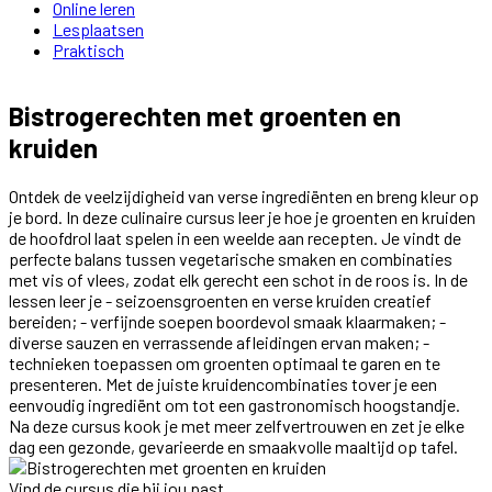
Online leren
Lesplaatsen
Praktisch
Bistrogerechten met groenten en
kruiden
Ontdek de veelzijdigheid van verse ingrediënten en breng kleur op
je bord. In deze culinaire cursus leer je hoe je groenten en kruiden
de hoofdrol laat spelen in een weelde aan recepten. Je vindt de
perfecte balans tussen vegetarische smaken en combinaties
met vis of vlees, zodat elk gerecht een schot in de roos is. In de
lessen leer je - seizoensgroenten en verse kruiden creatief
bereiden; - verfijnde soepen boordevol smaak klaarmaken; -
diverse sauzen en verrassende afleidingen ervan maken; -
technieken toepassen om groenten optimaal te garen en te
presenteren. Met de juiste kruidencombinaties tover je een
eenvoudig ingrediënt om tot een gastronomisch hoogstandje.
Na deze cursus kook je met meer zelfvertrouwen en zet je elke
dag een gezonde, gevarieerde en smaakvolle maaltijd op tafel.
Vind de cursus die bij jou past