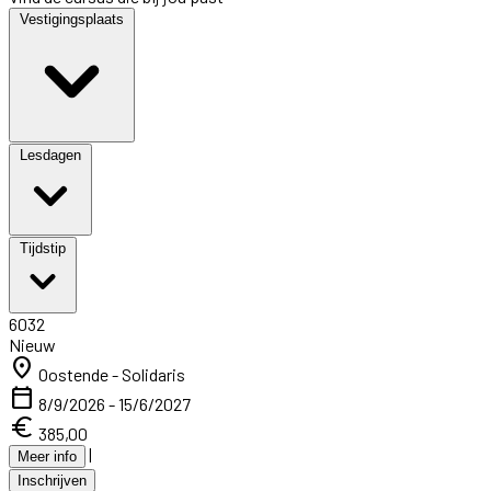
Vestigingsplaats
Lesdagen
Tijdstip
6032
Nieuw
location_on
Oostende - Solidaris
calendar_today
8/9/2026 - 15/6/2027
euro
385,00
|
Meer info
Inschrijven