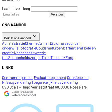
Laat dit veld leeg
Verstuur
ONS AANBOD
keyboard_arrow_down
Bekijk ons aanbod
Administratie
Chemie
Culinair
Diploma secundair
onderwijs
Fotografie
Goudsmid
Groen
Ict
Maritiem
Mode en
creatie
Nederlands tweede
taal
Schoonheidszorgen
Talen
Techniek
Zorg
LINKS
Centrumreglement
Evaluatiereglement
Cookiebeleid
Privacyverklaring
Toegankelijkheidsverklaring
CVO Scala - Hugo Verrieststraat 68, 8800 Roeselare