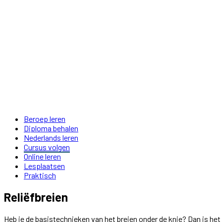
Beroep leren
Diploma behalen
Nederlands leren
Cursus volgen
Online leren
Lesplaatsen
Praktisch
Reliëfbreien
Heb je de basistechnieken van het breien onder de knie? Dan is het