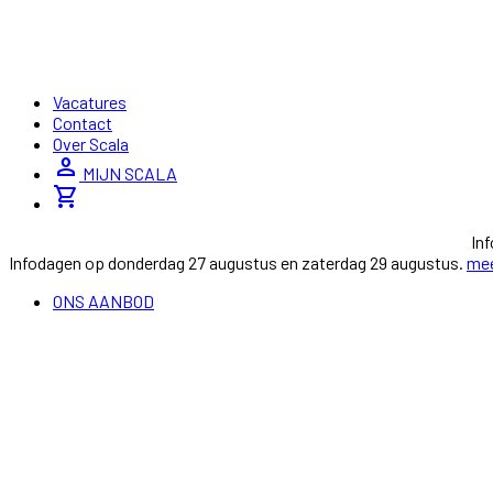
Vacatures
Contact
Over Scala
person
MIJN SCALA
shopping_cart
In
Infodagen op donderdag 27 augustus en zaterdag 29 augustus.
mee
ONS AANBOD