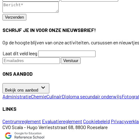
Verzenden
SCHRIJF JE IN VOOR ONZE NIEUWSBRIEF!
Op de hoogte blijven van onze activiteiten, cursussen en nieuwtje
Laat dit veld leeg
Verstuur
ONS AANBOD
keyboard_arrow_down
Bekijk ons aanbod
Administratie
Chemie
Culinair
Diploma secundair onderwijs
Fotogra
LINKS
Centrumreglement
Evaluatiereglement
Cookiebeleid
Privacyverkla
CVO Scala - Hugo Verrieststraat 68, 8800 Roeselare