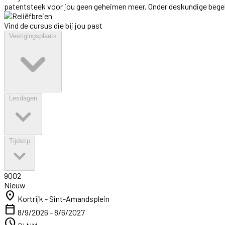
patentsteek voor jou geen geheimen meer. Onder deskundige begelei
Vind de cursus die bij jou past
Vestigingsplaats
Lesdagen
Tijdstip
9002
Nieuw
location_on
Kortrijk - Sint-Amandsplein
calendar_today
8/9/2026 - 8/6/2027
schedule