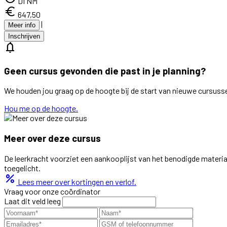
DI NM
euro
647,50
|
Meer info
Inschrijven
notifications
Geen cursus gevonden die past in je planning?
We houden jou graag op de hoogte bij de start van nieuwe cursuss
Hou me op de hoogte.
Meer over deze cursus
De leerkracht voorziet een aankooplijst van het benodigde materiaal,
toegelicht.
percent
Lees meer over kortingen en verlof.
Vraag voor onze coördinator
Laat dit veld leeg