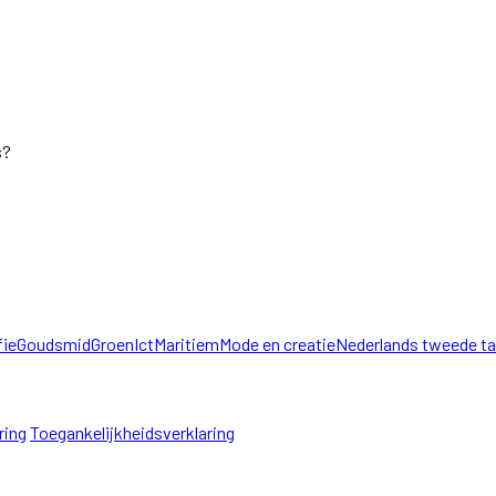
s?
fie
Goudsmid
Groen
Ict
Maritiem
Mode en creatie
Nederlands tweede ta
ring
Toegankelijkheidsverklaring