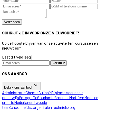
Verzenden
SCHRIJF JE IN VOOR ONZE NIEUWSBRIEF!
Op de hoogte blijven van onze activiteiten, cursussen en
nieuwtjes?
Laat dit veld leeg
Verstuur
ONS AANBOD
keyboard_arrow_down
Bekijk ons aanbod
Administratie
Chemie
Culinair
Diploma secundair
onderwijs
Fotografie
Goudsmid
Groen
Ict
Maritiem
Mode en
creatie
Nederlands tweede
taal
Schoonheidszorgen
Talen
Techniek
Zorg