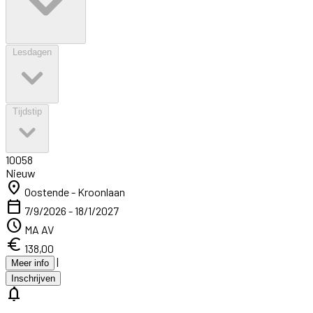
Lesdagen
Tijdstip
10058
Nieuw
location_on
Oostende - Kroonlaan
calendar_today
7/9/2026 - 18/1/2027
schedule
MA AV
euro
138,00
|
Meer info
Inschrijven
notifications