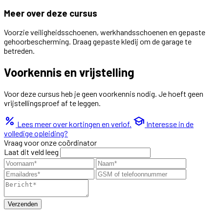
Meer over deze cursus
Voorzie veiligheidsschoenen, werkhandsschoenen en gepaste
gehoorbescherming. Draag gepaste kledij om de garage te
betreden.
Voorkennis en vrijstelling
Voor deze cursus heb je geen voorkennis nodig. Je hoeft geen
vrijstellingsproef af te leggen.
percent
school
Lees meer over kortingen en verlof.
Interesse in de
volledige opleiding?
Vraag voor onze coördinator
Laat dit veld leeg
Verzenden