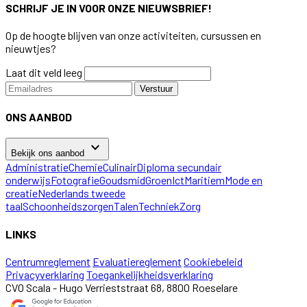
SCHRIJF JE IN VOOR ONZE NIEUWSBRIEF!
Op de hoogte blijven van onze activiteiten, cursussen en
nieuwtjes?
Laat dit veld leeg
Verstuur
ONS AANBOD
keyboard_arrow_down
Bekijk ons aanbod
Administratie
Chemie
Culinair
Diploma secundair
onderwijs
Fotografie
Goudsmid
Groen
Ict
Maritiem
Mode en
creatie
Nederlands tweede
taal
Schoonheidszorgen
Talen
Techniek
Zorg
LINKS
Centrumreglement
Evaluatiereglement
Cookiebeleid
Privacyverklaring
Toegankelijkheidsverklaring
CVO Scala - Hugo Verrieststraat 68, 8800 Roeselare