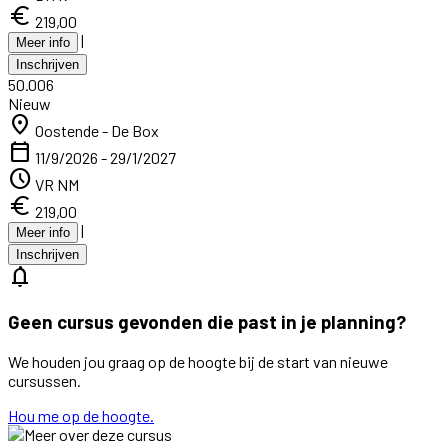
euro
219,00
|
Meer info
Inschrijven
50.006
Nieuw
location_on
Oostende - De Box
calendar_today
11/9/2026 - 29/1/2027
schedule
VR NM
euro
219,00
|
Meer info
Inschrijven
notifications
Geen cursus gevonden die past in je planning?
We houden jou graag op de hoogte bij de start van nieuwe
cursussen.
Hou me op de hoogte.