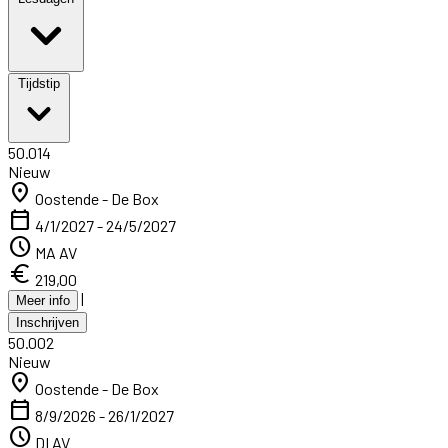
Tijdstip
50.014
Nieuw
location_on
Oostende - De Box
calendar_today
4/1/2027 - 24/5/2027
schedule
MA AV
euro
219,00
|
Meer info
Inschrijven
50.002
Nieuw
location_on
Oostende - De Box
calendar_today
8/9/2026 - 26/1/2027
schedule
DI AV