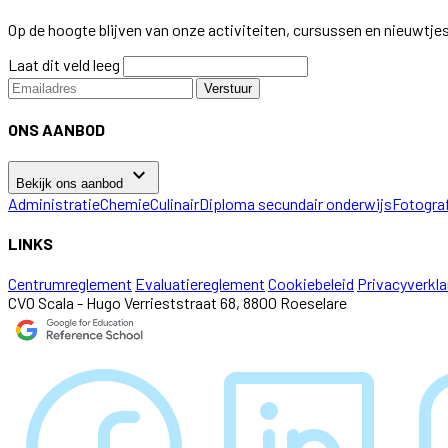
Op de hoogte blijven van onze activiteiten, cursussen en nieuwtje
Laat dit veld leeg
Verstuur
ONS AANBOD
keyboard_arrow_down
Bekijk ons aanbod
Administratie
Chemie
Culinair
Diploma secundair onderwijs
Fotogra
LINKS
Centrumreglement
Evaluatiereglement
Cookiebeleid
Privacyverkla
CVO Scala - Hugo Verrieststraat 68, 8800 Roeselare