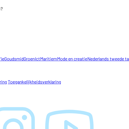
s?
fie
Goudsmid
Groen
Ict
Maritiem
Mode en creatie
Nederlands tweede ta
ring
Toegankelijkheidsverklaring