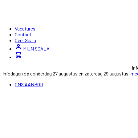
Vacatures
Contact
Over Scala
person
MIJN SCALA
shopping_cart
In
Infodagen op donderdag 27 augustus en zaterdag 29 augustus.
mee
ONS AANBOD