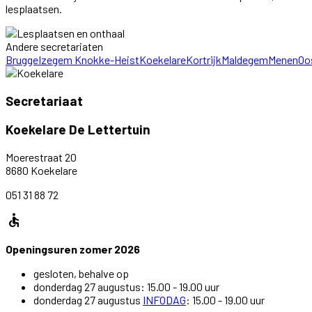
lesplaatsen.
Andere secretariaten
Brugge
Izegem
Knokke-Heist
Koekelare
Kortrijk
Maldegem
Menen
Oo
Secretariaat
Koekelare De Lettertuin
Moerestraat 20
8680 Koekelare
051 31 88 72
accessible
Openingsuren zomer 2026
gesloten, behalve op
donderdag 27 augustus: 15.00 - 19.00 uur
donderdag 27 augustus
INFODAG
: 15.00 - 19.00 uur