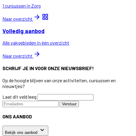
1 cursussen in Zorg
arrow_forward
grid_view
Naar overzicht
Volledig aanbod
Alle vakgebieden in één overzicht
arrow_forward
Naar overzicht
SCHRIJF JE IN VOOR ONZE NIEUWSBRIEF!
Op de hoogte blijven van onze activiteiten, cursussen en
nieuwtjes?
Laat dit veld leeg
Verstuur
ONS AANBOD
keyboard_arrow_down
Bekijk ons aanbod