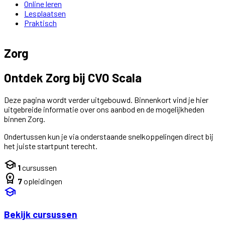
Online leren
Lesplaatsen
Praktisch
Zorg
Ontdek Zorg bij CVO Scala
Deze pagina wordt verder uitgebouwd. Binnenkort vind je hier
uitgebreide informatie over ons aanbod en de mogelijkheden
binnen Zorg.
Ondertussen kun je via onderstaande snelkoppelingen direct bij
het juiste startpunt terecht.
school
1
cursussen
workspace_premium
7
opleidingen
school
Bekijk cursussen