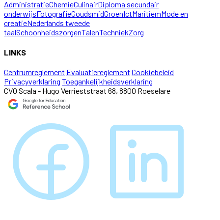
Administratie
Chemie
Culinair
Diploma secundair
onderwijs
Fotografie
Goudsmid
Groen
Ict
Maritiem
Mode en
creatie
Nederlands tweede
taal
Schoonheidszorgen
Talen
Techniek
Zorg
LINKS
Centrumreglement
Evaluatiereglement
Cookiebeleid
Privacyverklaring
Toegankelijkheidsverklaring
CVO Scala - Hugo Verrieststraat 68, 8800 Roeselare