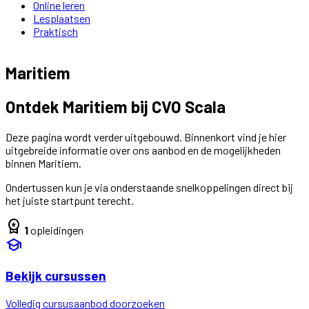
Online leren
Lesplaatsen
Praktisch
Maritiem
Ontdek Maritiem bij CVO Scala
Deze pagina wordt verder uitgebouwd. Binnenkort vind je hier
uitgebreide informatie over ons aanbod en de mogelijkheden
binnen Maritiem.
Ondertussen kun je via onderstaande snelkoppelingen direct bij
het juiste startpunt terecht.
workspace_premium
1
opleidingen
school
Bekijk cursussen
Volledig cursusaanbod doorzoeken