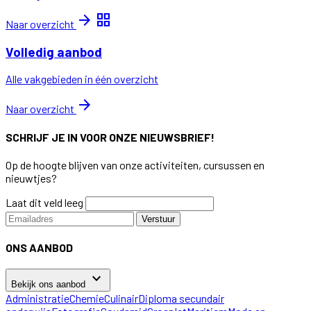
arrow_forward
grid_view
Naar overzicht
Volledig aanbod
Alle vakgebieden in één overzicht
arrow_forward
Naar overzicht
SCHRIJF JE IN VOOR ONZE NIEUWSBRIEF!
Op de hoogte blijven van onze activiteiten, cursussen en
nieuwtjes?
Laat dit veld leeg
Verstuur
ONS AANBOD
keyboard_arrow_down
Bekijk ons aanbod
Administratie
Chemie
Culinair
Diploma secundair