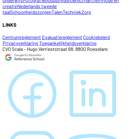
onderwijs
Fotografie
Goudsmid
Groen
Ict
Maritiem
Mode en
creatie
Nederlands tweede
taal
Schoonheidszorgen
Talen
Techniek
Zorg
LINKS
Centrumreglement
Evaluatiereglement
Cookiebeleid
Privacyverklaring
Toegankelijkheidsverklaring
CVO Scala - Hugo Verrieststraat 68, 8800 Roeselare