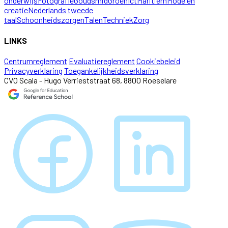
onderwijs
Fotografie
Goudsmid
Groen
Ict
Maritiem
Mode en
creatie
Nederlands tweede
taal
Schoonheidszorgen
Talen
Techniek
Zorg
LINKS
Centrumreglement
Evaluatiereglement
Cookiebeleid
Privacyverklaring
Toegankelijkheidsverklaring
CVO Scala - Hugo Verrieststraat 68, 8800 Roeselare