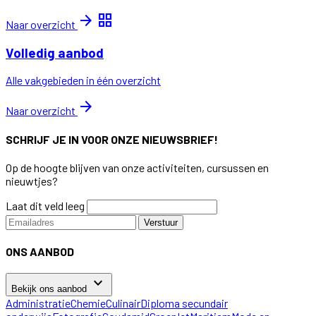
arrow_forward
grid_view
Naar overzicht
Volledig aanbod
Alle vakgebieden in één overzicht
arrow_forward
Naar overzicht
SCHRIJF JE IN VOOR ONZE NIEUWSBRIEF!
Op de hoogte blijven van onze activiteiten, cursussen en
nieuwtjes?
Laat dit veld leeg
Verstuur
ONS AANBOD
keyboard_arrow_down
Bekijk ons aanbod
Administratie
Chemie
Culinair
Diploma secundair