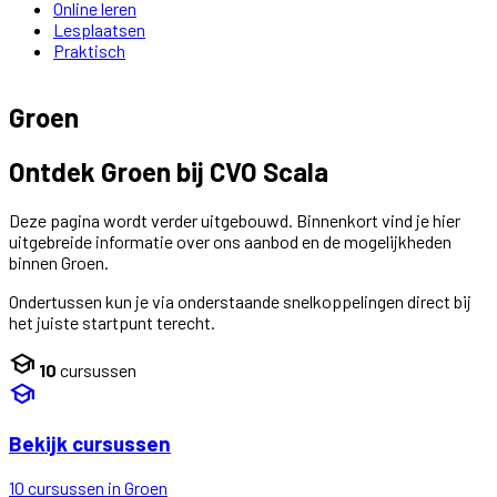
Online leren
Lesplaatsen
Praktisch
Groen
Ontdek Groen bij CVO Scala
Deze pagina wordt verder uitgebouwd. Binnenkort vind je hier
uitgebreide informatie over ons aanbod en de mogelijkheden
binnen Groen.
Ondertussen kun je via onderstaande snelkoppelingen direct bij
het juiste startpunt terecht.
school
10
cursussen
school
Bekijk cursussen
10 cursussen in Groen