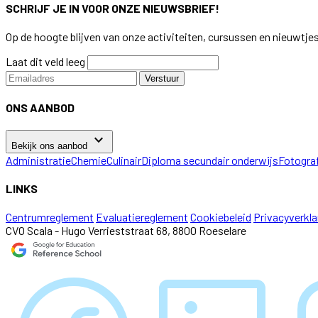
SCHRIJF JE IN VOOR ONZE NIEUWSBRIEF!
Op de hoogte blijven van onze activiteiten, cursussen en nieuwtje
Laat dit veld leeg
Verstuur
ONS AANBOD
keyboard_arrow_down
Bekijk ons aanbod
Administratie
Chemie
Culinair
Diploma secundair onderwijs
Fotogra
LINKS
Centrumreglement
Evaluatiereglement
Cookiebeleid
Privacyverkla
CVO Scala - Hugo Verrieststraat 68, 8800 Roeselare