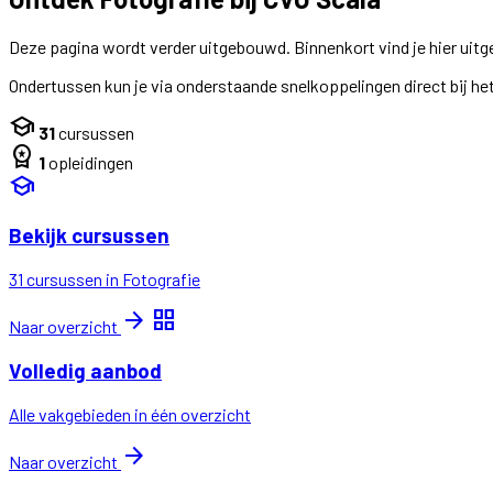
Deze pagina wordt verder uitgebouwd. Binnenkort vind je hier uitg
Ondertussen kun je via onderstaande snelkoppelingen direct bij het
school
31
cursussen
workspace_premium
1
opleidingen
school
Bekijk cursussen
31 cursussen in Fotografie
arrow_forward
grid_view
Naar overzicht
Volledig aanbod
Alle vakgebieden in één overzicht
arrow_forward
Naar overzicht