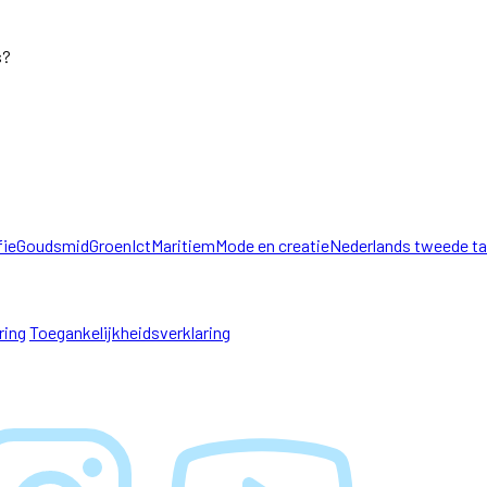
s?
fie
Goudsmid
Groen
Ict
Maritiem
Mode en creatie
Nederlands tweede ta
ring
Toegankelijkheidsverklaring