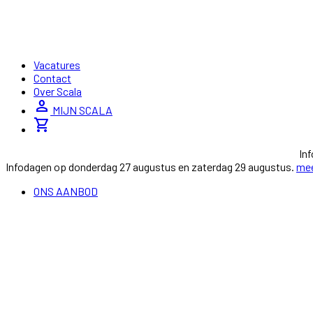
Vacatures
Contact
Over Scala
person
MIJN SCALA
shopping_cart
In
Infodagen op donderdag 27 augustus en zaterdag 29 augustus.
mee
ONS AANBOD