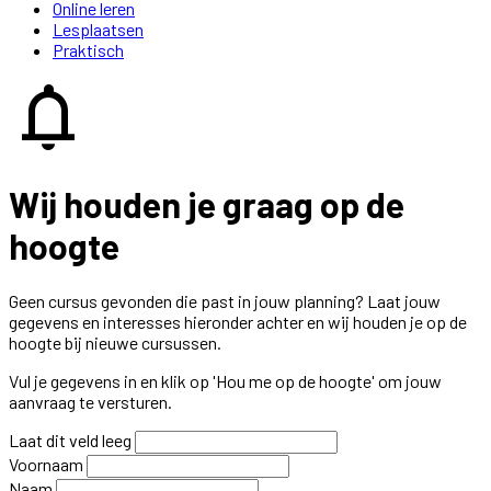
Online leren
Lesplaatsen
Praktisch
notifications
Wij houden je graag op de
hoogte
Geen cursus gevonden die past in jouw planning? Laat jouw
gegevens en interesses hieronder achter en wij houden je op de
hoogte bij nieuwe cursussen.
Vul je gegevens in en klik op 'Hou me op de hoogte' om jouw
aanvraag te versturen.
Laat dit veld leeg
Voornaam
Naam