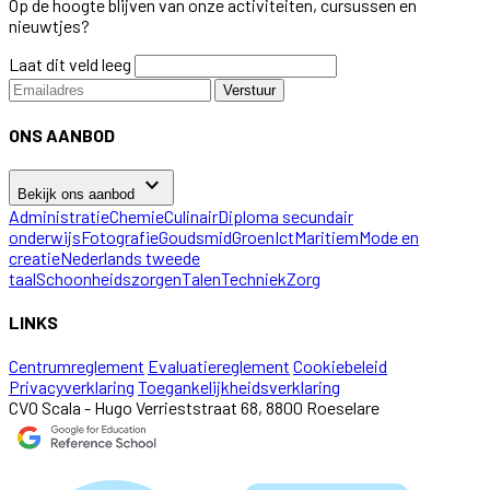
Op de hoogte blijven van onze activiteiten, cursussen en
nieuwtjes?
Laat dit veld leeg
Verstuur
ONS AANBOD
keyboard_arrow_down
Bekijk ons aanbod
Administratie
Chemie
Culinair
Diploma secundair
onderwijs
Fotografie
Goudsmid
Groen
Ict
Maritiem
Mode en
creatie
Nederlands tweede
taal
Schoonheidszorgen
Talen
Techniek
Zorg
LINKS
Centrumreglement
Evaluatiereglement
Cookiebeleid
Privacyverklaring
Toegankelijkheidsverklaring
CVO Scala - Hugo Verrieststraat 68, 8800 Roeselare