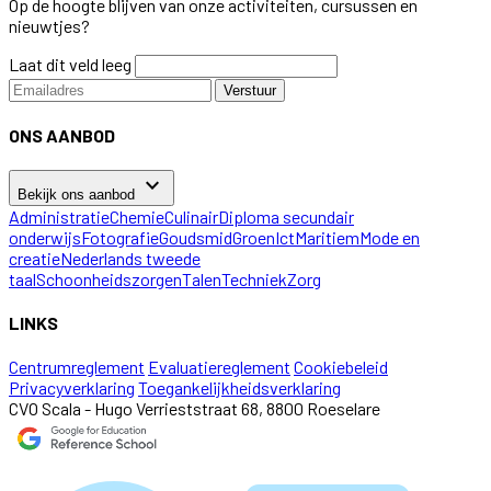
Op de hoogte blijven van onze activiteiten, cursussen en
nieuwtjes?
Laat dit veld leeg
Verstuur
ONS AANBOD
keyboard_arrow_down
Bekijk ons aanbod
Administratie
Chemie
Culinair
Diploma secundair
onderwijs
Fotografie
Goudsmid
Groen
Ict
Maritiem
Mode en
creatie
Nederlands tweede
taal
Schoonheidszorgen
Talen
Techniek
Zorg
LINKS
Centrumreglement
Evaluatiereglement
Cookiebeleid
Privacyverklaring
Toegankelijkheidsverklaring
CVO Scala - Hugo Verrieststraat 68, 8800 Roeselare