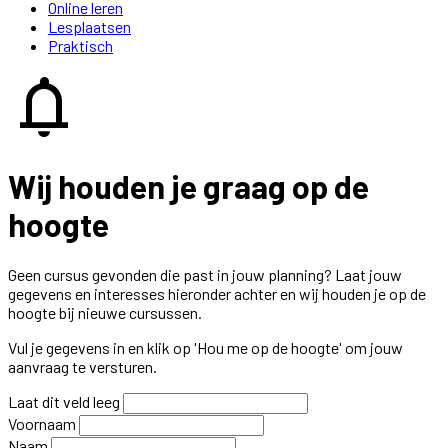
Online leren
Lesplaatsen
Praktisch
notifications
Wij houden je graag op de
hoogte
Geen cursus gevonden die past in jouw planning? Laat jouw
gegevens en interesses hieronder achter en wij houden je op de
hoogte bij nieuwe cursussen.
Vul je gegevens in en klik op 'Hou me op de hoogte' om jouw
aanvraag te versturen.
Laat dit veld leeg
Voornaam
Naam