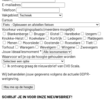
E-mailadres
Telefoon
Vakgebied
Cursus
Voorkeur vestigingsplaats
(meerdere mogelijk)
Blankenberge
Brugge
Gistel
Harelbeke
Izegem
Knokke-Heist
Koekelare
Kortrijk
Ledegem
Maldegem
Menen
Moorslede
Oostende
Roeselare
Tielt
Torhout
Waregem
Wevelgem
Wingene
Zwevegem
Jouw ideaal lesmoment *
Waarvoor wil je op de hoogte gehouden worden
Ik ontvang graag de nieuwsbrief van CVO Scala.
Wij behandelen jouw gegevens volgens de actuele GDPR-
wetgeving.
Hou me op de hoogte
SCHRIJF JE IN VOOR ONZE NIEUWSBRIEF!