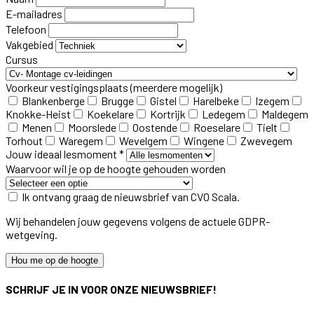
E-mailadres
Telefoon
Vakgebied
Cursus
Voorkeur vestigingsplaats
(meerdere mogelijk)
Blankenberge
Brugge
Gistel
Harelbeke
Izegem
Knokke-Heist
Koekelare
Kortrijk
Ledegem
Maldegem
Menen
Moorslede
Oostende
Roeselare
Tielt
Torhout
Waregem
Wevelgem
Wingene
Zwevegem
Jouw ideaal lesmoment *
Waarvoor wil je op de hoogte gehouden worden
Ik ontvang graag de nieuwsbrief van CVO Scala.
Wij behandelen jouw gegevens volgens de actuele GDPR-
wetgeving.
Hou me op de hoogte
SCHRIJF JE IN VOOR ONZE NIEUWSBRIEF!