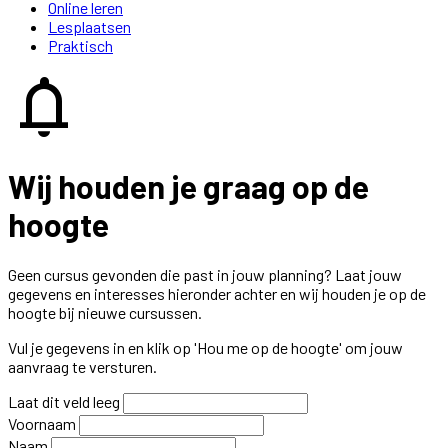
Online leren
Lesplaatsen
Praktisch
notifications
Wij houden je graag op de
hoogte
Geen cursus gevonden die past in jouw planning? Laat jouw
gegevens en interesses hieronder achter en wij houden je op de
hoogte bij nieuwe cursussen.
Vul je gegevens in en klik op 'Hou me op de hoogte' om jouw
aanvraag te versturen.
Laat dit veld leeg
Voornaam
Naam