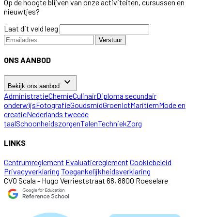
Op de hoogte blijven van onze activiteiten, cursussen en
nieuwtjes?
Laat dit veld leeg
Verstuur
ONS AANBOD
keyboard_arrow_down
Bekijk ons aanbod
Administratie
Chemie
Culinair
Diploma secundair
onderwijs
Fotografie
Goudsmid
Groen
Ict
Maritiem
Mode en
creatie
Nederlands tweede
taal
Schoonheidszorgen
Talen
Techniek
Zorg
LINKS
Centrumreglement
Evaluatiereglement
Cookiebeleid
Privacyverklaring
Toegankelijkheidsverklaring
CVO Scala - Hugo Verrieststraat 68, 8800 Roeselare