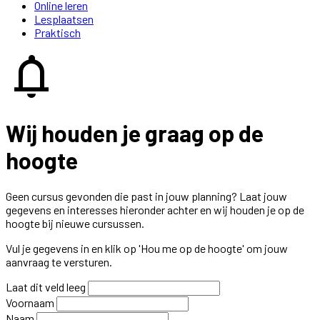
Online leren
Lesplaatsen
Praktisch
notifications
Wij houden je graag op de
hoogte
Geen cursus gevonden die past in jouw planning? Laat jouw
gegevens en interesses hieronder achter en wij houden je op de
hoogte bij nieuwe cursussen.
Vul je gegevens in en klik op 'Hou me op de hoogte' om jouw
aanvraag te versturen.
Laat dit veld leeg
Voornaam
Naam