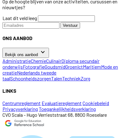
Op de hoogte blijven van onze activiteiten, cursussen en
nieuwtjes?
Laat dit veld leeg
Verstuur
ONS AANBOD
keyboard_arrow_down
Bekijk ons aanbod
Administratie
Chemie
Culinair
Diploma secundair
onderwijs
Fotografie
Goudsmid
Groen
Ict
Maritiem
Mode en
creatie
Nederlands tweede
taal
Schoonheidszorgen
Talen
Techniek
Zorg
LINKS
Centrumreglement
Evaluatiereglement
Cookiebeleid
Privacyverklaring
Toegankelijkheidsverklaring
CVO Scala - Hugo Verrieststraat 68, 8800 Roeselare