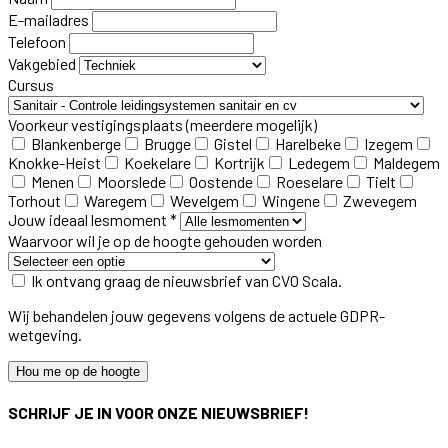
E-mailadres
Telefoon
Vakgebied
Cursus
Voorkeur vestigingsplaats
(meerdere mogelijk)
Blankenberge
Brugge
Gistel
Harelbeke
Izegem
Knokke-Heist
Koekelare
Kortrijk
Ledegem
Maldegem
Menen
Moorslede
Oostende
Roeselare
Tielt
Torhout
Waregem
Wevelgem
Wingene
Zwevegem
Jouw ideaal lesmoment *
Waarvoor wil je op de hoogte gehouden worden
Ik ontvang graag de nieuwsbrief van CVO Scala.
Wij behandelen jouw gegevens volgens de actuele GDPR-
wetgeving.
Hou me op de hoogte
SCHRIJF JE IN VOOR ONZE NIEUWSBRIEF!