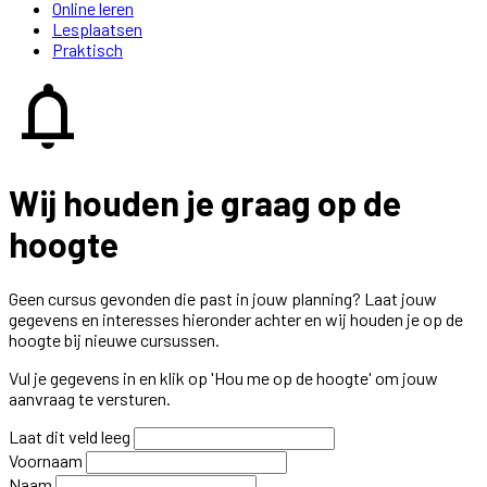
Online leren
Lesplaatsen
Praktisch
notifications
Wij houden je graag op de
hoogte
Geen cursus gevonden die past in jouw planning? Laat jouw
gegevens en interesses hieronder achter en wij houden je op de
hoogte bij nieuwe cursussen.
Vul je gegevens in en klik op 'Hou me op de hoogte' om jouw
aanvraag te versturen.
Laat dit veld leeg
Voornaam
Naam