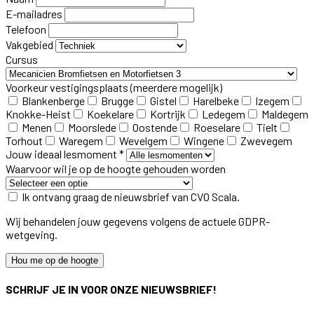
E-mailadres
Telefoon
Vakgebied
Cursus
Voorkeur vestigingsplaats
(meerdere mogelijk)
Blankenberge
Brugge
Gistel
Harelbeke
Izegem
Knokke-Heist
Koekelare
Kortrijk
Ledegem
Maldegem
Menen
Moorslede
Oostende
Roeselare
Tielt
Torhout
Waregem
Wevelgem
Wingene
Zwevegem
Jouw ideaal lesmoment *
Waarvoor wil je op de hoogte gehouden worden
Ik ontvang graag de nieuwsbrief van CVO Scala.
Wij behandelen jouw gegevens volgens de actuele GDPR-
wetgeving.
Hou me op de hoogte
SCHRIJF JE IN VOOR ONZE NIEUWSBRIEF!