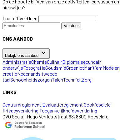
Op de hoogte blijven van onze activiteiten, cursussen en
nieuwtjes?
Laat dit veld leeg
Verstuur
ONS AANBOD
keyboard_arrow_down
Bekijk ons aanbod
Administratie
Chemie
Culinair
Diploma secundair
onderwijs
Fotografie
Goudsmid
Groen
Ict
Maritiem
Mode en
creatie
Nederlands tweede
taal
Schoonheidszorgen
Talen
Techniek
Zorg
LINKS
Centrumreglement
Evaluatiereglement
Cookiebeleid
Privacyverklaring
Toegankelijkheidsverklaring
CVO Scala - Hugo Verrieststraat 68, 8800 Roeselare