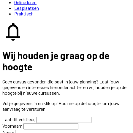
Online leren
Lesplaatsen
Praktisch
notifications
Wij houden je graag op de
hoogte
Geen cursus gevonden die past in jouw planning? Laat jouw
gegevens en interesses hieronder achter en wij houden je op de
hoogte bij nieuwe cursussen.
Vul je gegevens in en klik op 'Hou me op de hoogte' om jouw
aanvraag te versturen.
Laat dit veld leeg
Voornaam
Naam