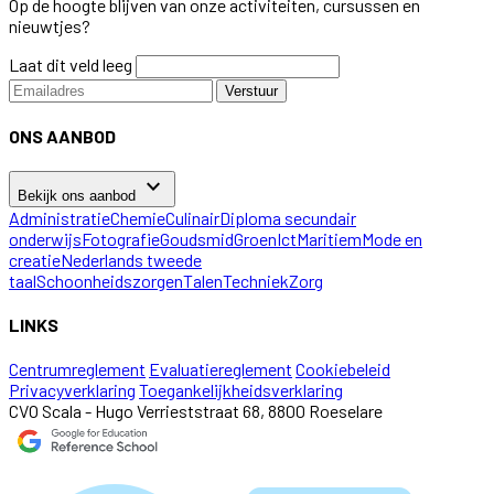
Op de hoogte blijven van onze activiteiten, cursussen en
nieuwtjes?
Laat dit veld leeg
Verstuur
ONS AANBOD
keyboard_arrow_down
Bekijk ons aanbod
Administratie
Chemie
Culinair
Diploma secundair
onderwijs
Fotografie
Goudsmid
Groen
Ict
Maritiem
Mode en
creatie
Nederlands tweede
taal
Schoonheidszorgen
Talen
Techniek
Zorg
LINKS
Centrumreglement
Evaluatiereglement
Cookiebeleid
Privacyverklaring
Toegankelijkheidsverklaring
CVO Scala - Hugo Verrieststraat 68, 8800 Roeselare