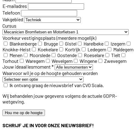
E-mailadres
Telefoon
Vakgebied
Cursus
Voorkeur vestigingsplaats
(meerdere mogelijk)
Blankenberge
Brugge
Gistel
Harelbeke
Izegem
Knokke-Heist
Koekelare
Kortrijk
Ledegem
Maldegem
Menen
Moorslede
Oostende
Roeselare
Tielt
Torhout
Waregem
Wevelgem
Wingene
Zwevegem
Jouw ideaal lesmoment *
Waarvoor wil je op de hoogte gehouden worden
Ik ontvang graag de nieuwsbrief van CVO Scala.
Wij behandelen jouw gegevens volgens de actuele GDPR-
wetgeving.
Hou me op de hoogte
SCHRIJF JE IN VOOR ONZE NIEUWSBRIEF!