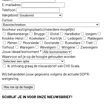
E-mailadres
Telefoon
Vakgebied
Cursus
Voorkeur vestigingsplaats
(meerdere mogelijk)
Blankenberge
Brugge
Gistel
Harelbeke
Izegem
Knokke-Heist
Koekelare
Kortrijk
Ledegem
Maldegem
Menen
Moorslede
Oostende
Roeselare
Tielt
Torhout
Waregem
Wevelgem
Wingene
Zwevegem
Jouw ideaal lesmoment *
Waarvoor wil je op de hoogte gehouden worden
Ik ontvang graag de nieuwsbrief van CVO Scala.
Wij behandelen jouw gegevens volgens de actuele GDPR-
wetgeving.
Hou me op de hoogte
SCHRIJF JE IN VOOR ONZE NIEUWSBRIEF!