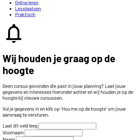
Online leren
Lesplaatsen
Praktisch
notifications
Wij houden je graag op de
hoogte
Geen cursus gevonden die past in jouw planning? Laat jouw
gegevens en interesses hieronder achter en wij houden je op de
hoogte bij nieuwe cursussen.
Vul je gegevens in en klik op 'Hou me op de hoogte' om jouw
aanvraag te versturen.
Laat dit veld leeg
Voornaam
Naam