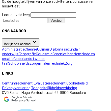
Op de hoogte blijven van onze activiteiten, cursussen en
nieuwtjes?
Laat dit veld leeg
Verstuur
ONS AANBOD
keyboard_arrow_down
Bekijk ons aanbod
Administratie
Chemie
Culinair
Diploma secundair
onderwijs
Fotografie
Goudsmid
Groen
Ict
Maritiem
Mode en
creatie
Nederlands tweede
taal
Schoonheidszorgen
Talen
Techniek
Zorg
LINKS
Centrumreglement
Evaluatiereglement
Cookiebeleid
Privacyverklaring
Toegankelijkheidsverklaring
CVO Scala - Hugo Verrieststraat 68, 8800 Roeselare