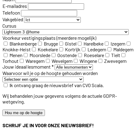
E-mailadres
Telefoon
Vakgebied
Cursus
Voorkeur vestigingsplaats
(meerdere mogelijk)
Blankenberge
Brugge
Gistel
Harelbeke
Izegem
Knokke-Heist
Koekelare
Kortrijk
Ledegem
Maldegem
Menen
Moorslede
Oostende
Roeselare
Tielt
Torhout
Waregem
Wevelgem
Wingene
Zwevegem
Jouw ideaal lesmoment *
Waarvoor wil je op de hoogte gehouden worden
Ik ontvang graag de nieuwsbrief van CVO Scala.
Wij behandelen jouw gegevens volgens de actuele GDPR-
wetgeving.
Hou me op de hoogte
SCHRIJF JE IN VOOR ONZE NIEUWSBRIEF!