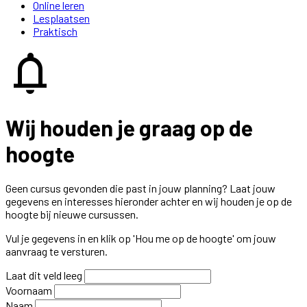
Online leren
Lesplaatsen
Praktisch
notifications
Wij houden je graag op de
hoogte
Geen cursus gevonden die past in jouw planning? Laat jouw
gegevens en interesses hieronder achter en wij houden je op de
hoogte bij nieuwe cursussen.
Vul je gegevens in en klik op 'Hou me op de hoogte' om jouw
aanvraag te versturen.
Laat dit veld leeg
Voornaam
Naam