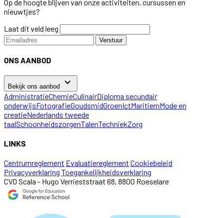
Op de hoogte blijven van onze activiteiten, cursussen en
nieuwtjes?
Laat dit veld leeg
Verstuur
ONS AANBOD
keyboard_arrow_down
Bekijk ons aanbod
Administratie
Chemie
Culinair
Diploma secundair
onderwijs
Fotografie
Goudsmid
Groen
Ict
Maritiem
Mode en
creatie
Nederlands tweede
taal
Schoonheidszorgen
Talen
Techniek
Zorg
LINKS
Centrumreglement
Evaluatiereglement
Cookiebeleid
Privacyverklaring
Toegankelijkheidsverklaring
CVO Scala - Hugo Verrieststraat 68, 8800 Roeselare