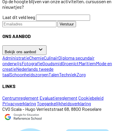
Op de hoogte blijven van onze activiteiten, cursussen en
nieuwtjes?
Laat dit veld leeg
Verstuur
ONS AANBOD
keyboard_arrow_down
Bekijk ons aanbod
Administratie
Chemie
Culinair
Diploma secundair
onderwijs
Fotografie
Goudsmid
Groen
Ict
Maritiem
Mode en
creatie
Nederlands tweede
taal
Schoonheidszorgen
Talen
Techniek
Zorg
LINKS
Centrumreglement
Evaluatiereglement
Cookiebeleid
Privacyverklaring
Toegankelijkheidsverklaring
CVO Scala - Hugo Verrieststraat 68, 8800 Roeselare