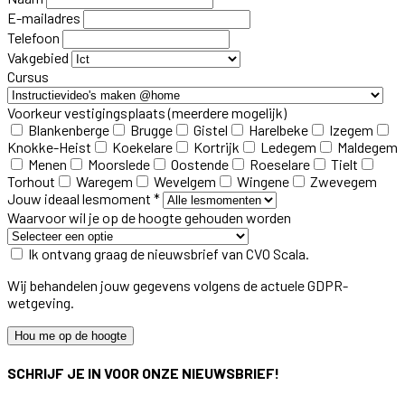
E-mailadres
Telefoon
Vakgebied
Cursus
Voorkeur vestigingsplaats
(meerdere mogelijk)
Blankenberge
Brugge
Gistel
Harelbeke
Izegem
Knokke-Heist
Koekelare
Kortrijk
Ledegem
Maldegem
Menen
Moorslede
Oostende
Roeselare
Tielt
Torhout
Waregem
Wevelgem
Wingene
Zwevegem
Jouw ideaal lesmoment *
Waarvoor wil je op de hoogte gehouden worden
Ik ontvang graag de nieuwsbrief van CVO Scala.
Wij behandelen jouw gegevens volgens de actuele GDPR-
wetgeving.
Hou me op de hoogte
SCHRIJF JE IN VOOR ONZE NIEUWSBRIEF!