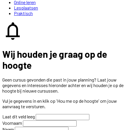
Online leren
Lesplaatsen
Praktisch
notifications
Wij houden je graag op de
hoogte
Geen cursus gevonden die past in jouw planning? Laat jouw
gegevens en interesses hieronder achter en wij houden je op de
hoogte bij nieuwe cursussen.
Vul je gegevens in en klik op 'Hou me op de hoogte' om jouw
aanvraag te versturen.
Laat dit veld leeg
Voornaam
Naam