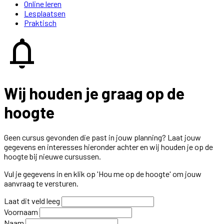
Online leren
Lesplaatsen
Praktisch
notifications
Wij houden je graag op de
hoogte
Geen cursus gevonden die past in jouw planning? Laat jouw
gegevens en interesses hieronder achter en wij houden je op de
hoogte bij nieuwe cursussen.
Vul je gegevens in en klik op 'Hou me op de hoogte' om jouw
aanvraag te versturen.
Laat dit veld leeg
Voornaam
Naam