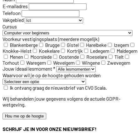
E-mailadres
Telefoon
Vakgebied
Cursus
Voorkeur vestigingsplaats
(meerdere mogelijk)
Blankenberge
Brugge
Gistel
Harelbeke
Izegem
Knokke-Heist
Koekelare
Kortrijk
Ledegem
Maldegem
Menen
Moorslede
Oostende
Roeselare
Tielt
Torhout
Waregem
Wevelgem
Wingene
Zwevegem
Jouw ideaal lesmoment *
Waarvoor wil je op de hoogte gehouden worden
Ik ontvang graag de nieuwsbrief van CVO Scala.
Wij behandelen jouw gegevens volgens de actuele GDPR-
wetgeving.
Hou me op de hoogte
SCHRIJF JE IN VOOR ONZE NIEUWSBRIEF!