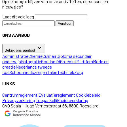
Op de hoogte blijven van onze activiteiten, cursussen en
nieuwtjes?
Laat dit veld leeg
Verstuur
ONS AANBOD
keyboard_arrow_down
Bekijk ons aanbod
Administratie
Chemie
Culinair
Diploma secundair
onderwijs
Fotografie
Goudsmid
Groen
Ict
Maritiem
Mode en
creatie
Nederlands tweede
taal
Schoonheidszorgen
Talen
Techniek
Zorg
LINKS
Centrumreglement
Evaluatiereglement
Cookiebeleid
Privacyverklaring
Toegankelijkheidsverklaring
CVO Scala - Hugo Verrieststraat 68, 8800 Roeselare