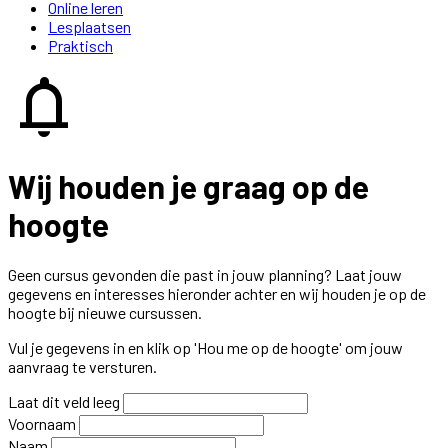
Online leren
Lesplaatsen
Praktisch
notifications
Wij houden je graag op de
hoogte
Geen cursus gevonden die past in jouw planning? Laat jouw
gegevens en interesses hieronder achter en wij houden je op de
hoogte bij nieuwe cursussen.
Vul je gegevens in en klik op 'Hou me op de hoogte' om jouw
aanvraag te versturen.
Laat dit veld leeg
Voornaam
Naam