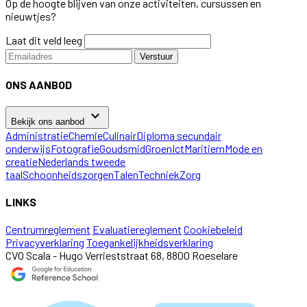
Op de hoogte blijven van onze activiteiten, cursussen en
nieuwtjes?
Laat dit veld leeg
Verstuur
ONS AANBOD
keyboard_arrow_down
Bekijk ons aanbod
Administratie
Chemie
Culinair
Diploma secundair
onderwijs
Fotografie
Goudsmid
Groen
Ict
Maritiem
Mode en
creatie
Nederlands tweede
taal
Schoonheidszorgen
Talen
Techniek
Zorg
LINKS
Centrumreglement
Evaluatiereglement
Cookiebeleid
Privacyverklaring
Toegankelijkheidsverklaring
CVO Scala - Hugo Verrieststraat 68, 8800 Roeselare