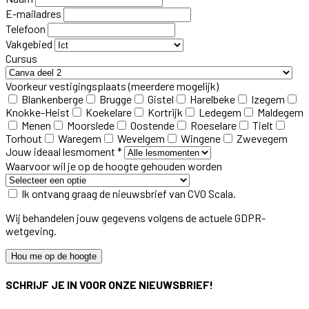
E-mailadres
Telefoon
Vakgebied
Cursus
Voorkeur vestigingsplaats
(meerdere mogelijk)
Blankenberge
Brugge
Gistel
Harelbeke
Izegem
Knokke-Heist
Koekelare
Kortrijk
Ledegem
Maldegem
Menen
Moorslede
Oostende
Roeselare
Tielt
Torhout
Waregem
Wevelgem
Wingene
Zwevegem
Jouw ideaal lesmoment *
Waarvoor wil je op de hoogte gehouden worden
Ik ontvang graag de nieuwsbrief van CVO Scala.
Wij behandelen jouw gegevens volgens de actuele GDPR-
wetgeving.
Hou me op de hoogte
SCHRIJF JE IN VOOR ONZE NIEUWSBRIEF!