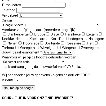
E-mailadres
Telefoon
Vakgebied
Cursus
Voorkeur vestigingsplaats
(meerdere mogelijk)
Blankenberge
Brugge
Gistel
Harelbeke
Izegem
Knokke-Heist
Koekelare
Kortrijk
Ledegem
Maldegem
Menen
Moorslede
Oostende
Roeselare
Tielt
Torhout
Waregem
Wevelgem
Wingene
Zwevegem
Jouw ideaal lesmoment *
Waarvoor wil je op de hoogte gehouden worden
Ik ontvang graag de nieuwsbrief van CVO Scala.
Wij behandelen jouw gegevens volgens de actuele GDPR-
wetgeving.
Hou me op de hoogte
SCHRIJF JE IN VOOR ONZE NIEUWSBRIEF!