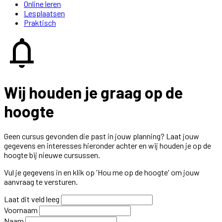
Online leren
Lesplaatsen
Praktisch
notifications
Wij houden je graag op de
hoogte
Geen cursus gevonden die past in jouw planning? Laat jouw
gegevens en interesses hieronder achter en wij houden je op de
hoogte bij nieuwe cursussen.
Vul je gegevens in en klik op 'Hou me op de hoogte' om jouw
aanvraag te versturen.
Laat dit veld leeg
Voornaam
Naam