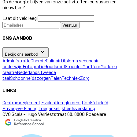
Op de hoogte blijven van onze activiteiten, cursussen en
nieuwtjes?
Laat dit veld leeg
Verstuur
ONS AANBOD
keyboard_arrow_down
Bekijk ons aanbod
Administratie
Chemie
Culinair
Diploma secundair
onderwijs
Fotografie
Goudsmid
Groen
Ict
Maritiem
Mode en
creatie
Nederlands tweede
taal
Schoonheidszorgen
Talen
Techniek
Zorg
LINKS
Centrumreglement
Evaluatiereglement
Cookiebeleid
Privacyverklaring
Toegankelijkheidsverklaring
CVO Scala - Hugo Verrieststraat 68, 8800 Roeselare