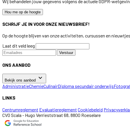
Wij behandelen jouw gegevens volgens de actuele GDPR-wetgevin
Hou me op de hoogte
SCHRIJF JE IN VOOR ONZE NIEUWSBRIEF!
Op de hoogte blijven van onze activiteiten, cursussen en nieuwtje
Laat dit veld leeg
Verstuur
ONS AANBOD
keyboard_arrow_down
Bekijk ons aanbod
Administratie
Chemie
Culinair
Diploma secundair onderwijs
Fotogra
LINKS
Centrumreglement
Evaluatiereglement
Cookiebeleid
Privacyverkla
CVO Scala - Hugo Verrieststraat 68, 8800 Roeselare