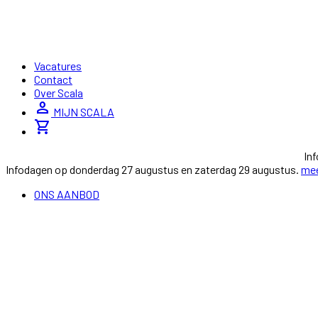
Vacatures
Contact
Over Scala
person
MIJN SCALA
shopping_cart
In
Infodagen op donderdag 27 augustus en zaterdag 29 augustus.
mee
ONS AANBOD