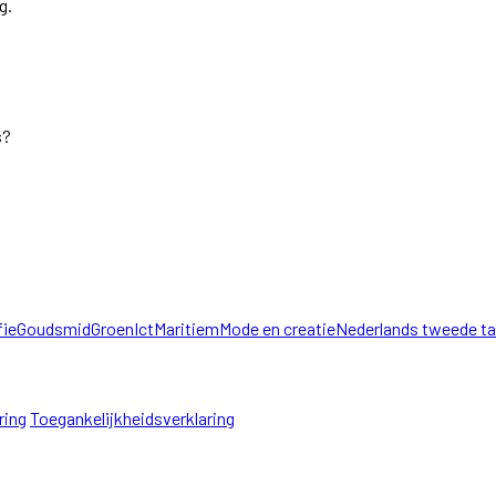
g.
s?
fie
Goudsmid
Groen
Ict
Maritiem
Mode en creatie
Nederlands tweede ta
ring
Toegankelijkheidsverklaring