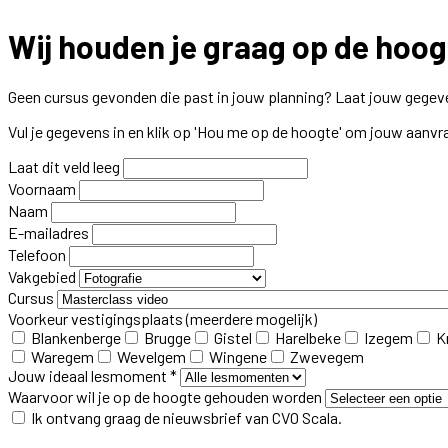
Wij houden je graag op de hoog
Geen cursus gevonden die past in jouw planning? Laat jouw gegeve
Vul je gegevens in en klik op 'Hou me op de hoogte' om jouw aanvr
Laat dit veld leeg
Voornaam
Naam
E-mailadres
Telefoon
Vakgebied
Cursus
Voorkeur vestigingsplaats
(meerdere mogelijk)
Blankenberge
Brugge
Gistel
Harelbeke
Izegem
K
Waregem
Wevelgem
Wingene
Zwevegem
Jouw ideaal lesmoment *
Waarvoor wil je op de hoogte gehouden worden
Ik ontvang graag de nieuwsbrief van CVO Scala.