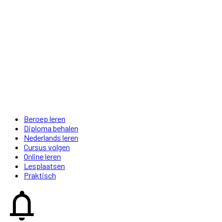
Beroep leren
Diploma behalen
Nederlands leren
Cursus volgen
Online leren
Lesplaatsen
Praktisch
notifications