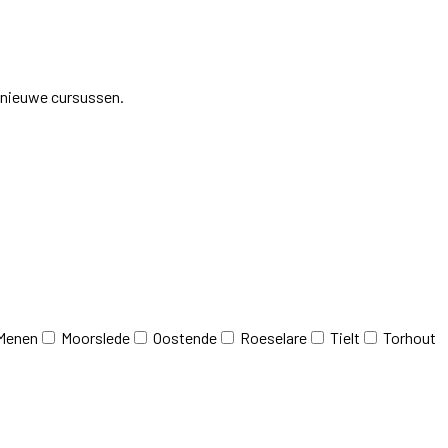
j nieuwe cursussen.
Menen
Moorslede
Oostende
Roeselare
Tielt
Torhout