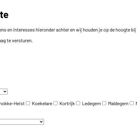
te
ns en interesses hieronder achter en wij houden je op de hoogte bi
aag te versturen.
nokke-Heist
Koekelare
Kortrijk
Ledegem
Maldegem