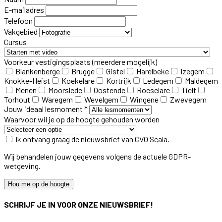
E-mailadres
Telefoon
Vakgebied
Cursus
Voorkeur vestigingsplaats
(meerdere mogelijk)
Blankenberge
Brugge
Gistel
Harelbeke
Izegem
Knokke-Heist
Koekelare
Kortrijk
Ledegem
Maldegem
Menen
Moorslede
Oostende
Roeselare
Tielt
Torhout
Waregem
Wevelgem
Wingene
Zwevegem
Jouw ideaal lesmoment *
Waarvoor wil je op de hoogte gehouden worden
Ik ontvang graag de nieuwsbrief van CVO Scala.
Wij behandelen jouw gegevens volgens de actuele GDPR-
wetgeving.
Hou me op de hoogte
SCHRIJF JE IN VOOR ONZE NIEUWSBRIEF!