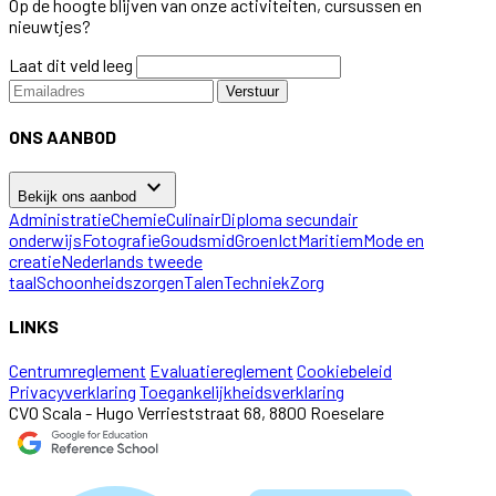
Op de hoogte blijven van onze activiteiten, cursussen en
nieuwtjes?
Laat dit veld leeg
Verstuur
ONS AANBOD
keyboard_arrow_down
Bekijk ons aanbod
Administratie
Chemie
Culinair
Diploma secundair
onderwijs
Fotografie
Goudsmid
Groen
Ict
Maritiem
Mode en
creatie
Nederlands tweede
taal
Schoonheidszorgen
Talen
Techniek
Zorg
LINKS
Centrumreglement
Evaluatiereglement
Cookiebeleid
Privacyverklaring
Toegankelijkheidsverklaring
CVO Scala - Hugo Verrieststraat 68, 8800 Roeselare