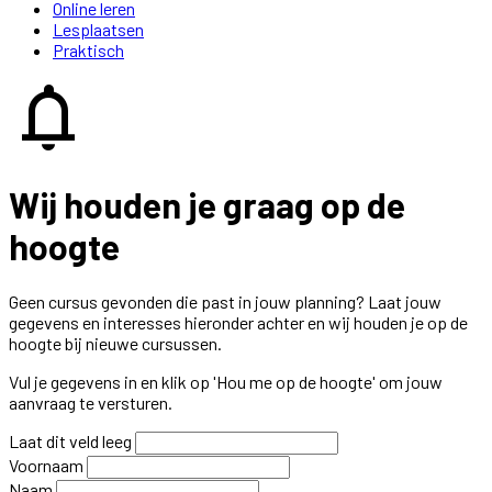
Online leren
Lesplaatsen
Praktisch
notifications
Wij houden je graag op de
hoogte
Geen cursus gevonden die past in jouw planning? Laat jouw
gegevens en interesses hieronder achter en wij houden je op de
hoogte bij nieuwe cursussen.
Vul je gegevens in en klik op 'Hou me op de hoogte' om jouw
aanvraag te versturen.
Laat dit veld leeg
Voornaam
Naam