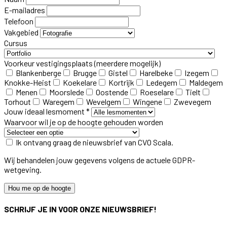
E-mailadres
Telefoon
Vakgebied
Cursus
Voorkeur vestigingsplaats
(meerdere mogelijk)
Blankenberge
Brugge
Gistel
Harelbeke
Izegem
Knokke-Heist
Koekelare
Kortrijk
Ledegem
Maldegem
Menen
Moorslede
Oostende
Roeselare
Tielt
Torhout
Waregem
Wevelgem
Wingene
Zwevegem
Jouw ideaal lesmoment *
Waarvoor wil je op de hoogte gehouden worden
Ik ontvang graag de nieuwsbrief van CVO Scala.
Wij behandelen jouw gegevens volgens de actuele GDPR-
wetgeving.
Hou me op de hoogte
SCHRIJF JE IN VOOR ONZE NIEUWSBRIEF!