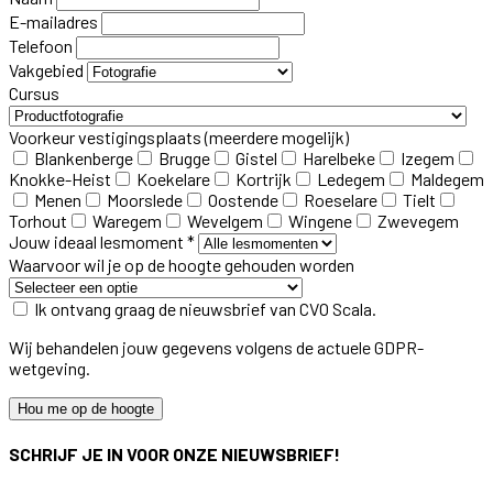
E-mailadres
Telefoon
Vakgebied
Cursus
Voorkeur vestigingsplaats
(meerdere mogelijk)
Blankenberge
Brugge
Gistel
Harelbeke
Izegem
Knokke-Heist
Koekelare
Kortrijk
Ledegem
Maldegem
Menen
Moorslede
Oostende
Roeselare
Tielt
Torhout
Waregem
Wevelgem
Wingene
Zwevegem
Jouw ideaal lesmoment *
Waarvoor wil je op de hoogte gehouden worden
Ik ontvang graag de nieuwsbrief van CVO Scala.
Wij behandelen jouw gegevens volgens de actuele GDPR-
wetgeving.
Hou me op de hoogte
SCHRIJF JE IN VOOR ONZE NIEUWSBRIEF!