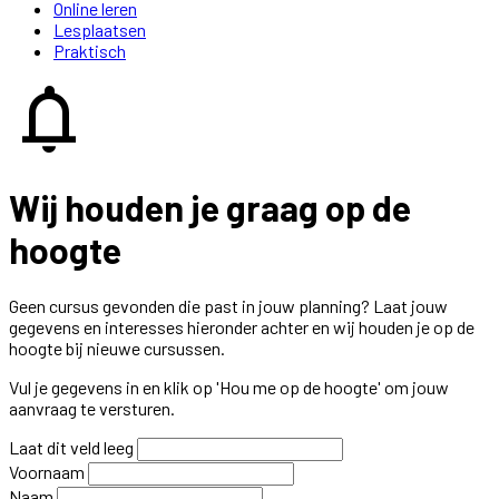
Online leren
Lesplaatsen
Praktisch
notifications
Wij houden je graag op de
hoogte
Geen cursus gevonden die past in jouw planning? Laat jouw
gegevens en interesses hieronder achter en wij houden je op de
hoogte bij nieuwe cursussen.
Vul je gegevens in en klik op 'Hou me op de hoogte' om jouw
aanvraag te versturen.
Laat dit veld leeg
Voornaam
Naam