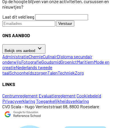
Op de hoogte blijven van onze activiteiten, cursussen en
nieuwtjes?
Laat dit veld leeg
Verstuur
ONS AANBOD
keyboard_arrow_down
Bekijk ons aanbod
Administratie
Chemie
Culinair
Diploma secundair
onderwijs
Fotografie
Goudsmid
Groen
Ict
Maritiem
Mode en
creatie
Nederlands tweede
taal
Schoonheidszorgen
Talen
Techniek
Zorg
LINKS
Centrumreglement
Evaluatiereglement
Cookiebeleid
Privacyverklaring
Toegankelijkheidsverklaring
CVO Scala - Hugo Verrieststraat 68, 8800 Roeselare